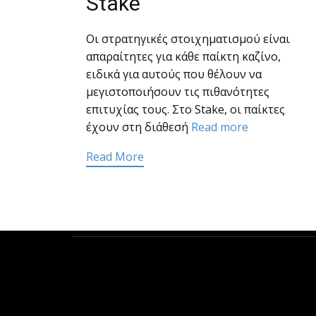
Stake
Οι στρατηγικές στοιχηματισμού είναι
απαραίτητες για κάθε παίκτη καζίνο,
ειδικά για αυτούς που θέλουν να
μεγιστοποιήσουν τις πιθανότητες
επιτυχίας τους. Στο Stake, οι παίκτες
έχουν στη διάθεσή
Read more
Read More