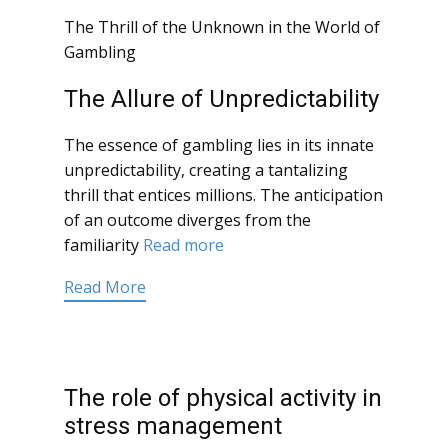
The Thrill of the Unknown in the World of
Gambling
The Allure of Unpredictability
The essence of gambling lies in its innate
unpredictability, creating a tantalizing
thrill that entices millions. The anticipation
of an outcome diverges from the
familiarity
Read more
Read More
The role of physical activity in
stress management