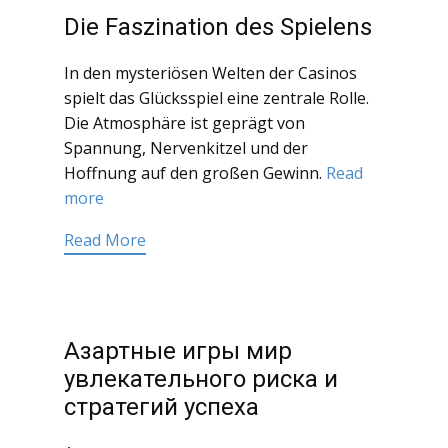
Die Faszination des Spielens
In den mysteriösen Welten der Casinos
spielt das Glücksspiel eine zentrale Rolle.
Die Atmosphäre ist geprägt von
Spannung, Nervenkitzel und der
Hoffnung auf den großen Gewinn.
Read
more
Read More
Азартные игры мир
увлекательного риска и
стратегий успеха