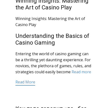
Winning Insights: Mastering
the Art of Casino Play
Winning Insights: Mastering the Art of
Casino Play
Understanding the Basics of
Casino Gaming
Entering the world of casino gaming can
be a thrilling yet daunting experience. For
novices, the plethora of games, rules, and
strategies could easily become
Read more
Read More