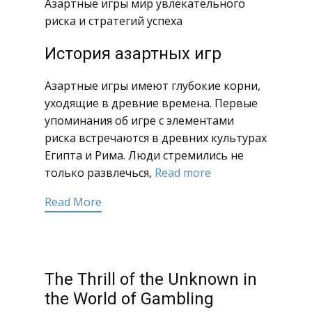
Азартные игры мир увлекательного
риска и стратегий успеха
История азартных игр
Азартные игры имеют глубокие корни,
уходящие в древние времена. Первые
упоминания об игре с элементами
риска встречаются в древних культурах
Египта и Рима. Люди стремились не
только развлечься,
Read more
Read More
The Thrill of the Unknown in
the World of Gambling