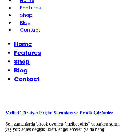
Home
Features
Shop
Blog
Contact
Home
Features
Shop
Blog
Contact
Melbet Türkiye: Erişim Sorunları ve Pratik Çözümler
Son zamanlarda birçok oyuncu "melbet giriş" yaparken sorun
yaşıyor: adres değişiklikleri, engellemeler, ya da hangi