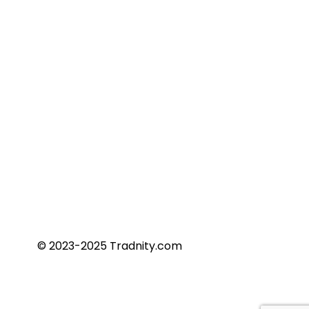
© 2023-2025 Tradnity.com