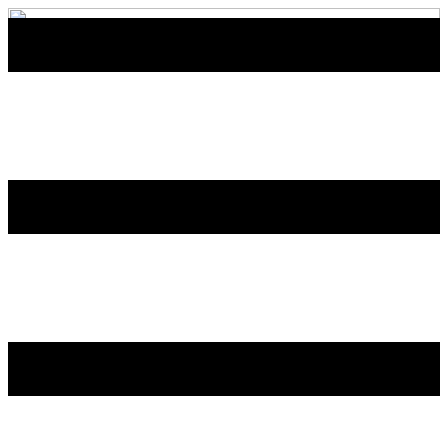
Skip
to
content