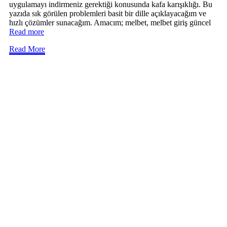
uygulamayı indirmeniz gerektiği konusunda kafa karışıklığı. Bu
yazıda sık görülen problemleri basit bir dille açıklayacağım ve
hızlı çözümler sunacağım. Amacım; melbet, melbet giriş güncel
Read more
Read More