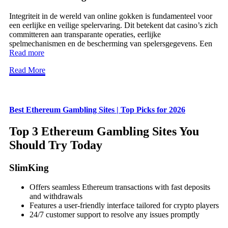
Integriteit in de wereld van online gokken is fundamenteel voor
een eerlijke en veilige spelervaring. Dit betekent dat casino’s zich
committeren aan transparante operaties, eerlijke
spelmechanismen en de bescherming van spelersgegevens. Een
Read more
Read More
Best Ethereum Gambling Sites | Top Picks for 2026
Top 3 Ethereum Gambling Sites You
Should Try Today
SlimKing
Offers seamless Ethereum transactions with fast deposits
and withdrawals
Features a user-friendly interface tailored for crypto players
24/7 customer support to resolve any issues promptly