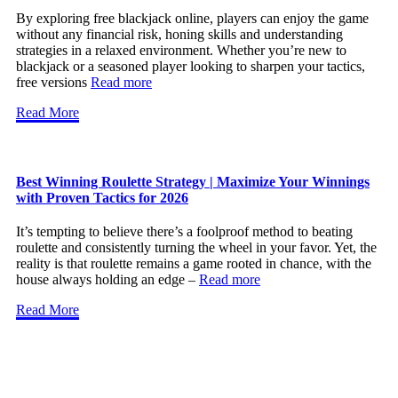
By exploring free blackjack online, players can enjoy the game
without any financial risk, honing skills and understanding
strategies in a relaxed environment. Whether you’re new to
blackjack or a seasoned player looking to sharpen your tactics,
free versions
Read more
Read More
Best Winning Roulette Strategy | Maximize Your Winnings
with Proven Tactics for 2026
It’s tempting to believe there’s a foolproof method to beating
roulette and consistently turning the wheel in your favor. Yet, the
reality is that roulette remains a game rooted in chance, with the
house always holding an edge –
Read more
Read More