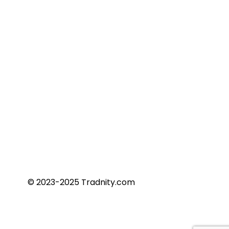
© 2023-2025 Tradnity.com