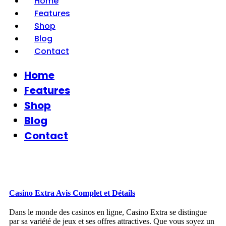
Home
Features
Shop
Blog
Contact
Home
Features
Shop
Blog
Contact
Casino Extra Avis Complet et Détails
Dans le monde des casinos en ligne, Casino Extra se distingue
par sa variété de jeux et ses offres attractives. Que vous soyez un