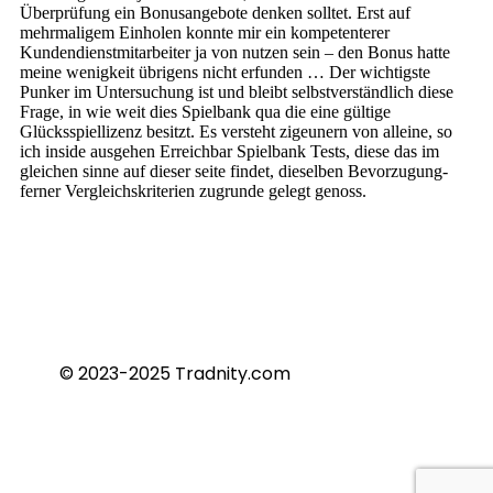
Überprüfung ein Bonusangebote denken solltet. Erst auf
mehrmaligem Einholen konnte mir ein kompetenterer
Kundendienstmitarbeiter ja von nutzen sein – den Bonus hatte
meine wenigkeit übrigens nicht erfunden … Der wichtigste
Punker im Untersuchung ist und bleibt selbstverständlich diese
Frage, in wie weit dies Spielbank qua die eine gültige
Glücksspiellizenz besitzt. Es versteht zigeunern von alleine, so
ich inside ausgehen Erreichbar Spielbank Tests, diese das im
gleichen sinne auf dieser seite findet, dieselben Bevorzugung-
ferner Vergleichskriterien zugrunde gelegt genoss.
© 2023-2025 Tradnity.com