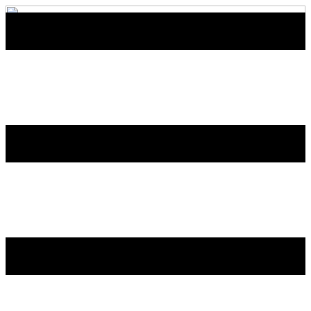
Skip
to
content