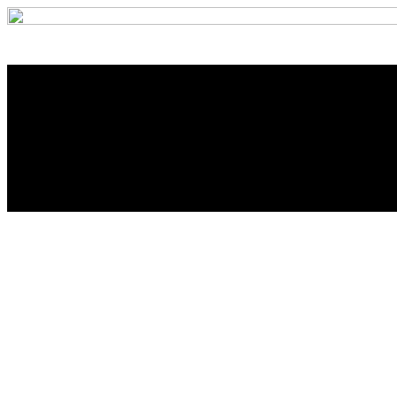
Skip
to
content