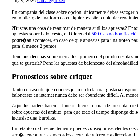
July 9, 2026
Uncategorized
En compania del clase sobre opcion, únicamente debes escoger nu
en implicar, de una forma o cualquier, existira cualquier rendimie
?Buscas una cosa de reanimar de manera sutil los apuestas? Ento
apuestas sobre baloncesto, el Diferencial
500 Casino bonificació
podri�an acontecer, en caso de que apuestas para una trofeo para
para al menos 2 puntos.
Tenemos decenas sobre mercados, primero del partido desplazándol
que te gustaría? Pone las apuestas de baloncesto del almohadill
Pronosticos sobre criquet
Tanto en caso de que conoces justo en lo la cual gustaria dispon
baloncesto en internet nunca debe ser abundante difícil. Al men
Aquellos traders hacen la función bien sin parar de presentar cie
sobre apuestas del ambito, para que todo el tiempo disponga de 
inclusive una Euroliga.
Entretanto cual frecuentemente puedes conseguir excelentes costo
seri�a encontrar las mercados acerca de referente a direccion. I