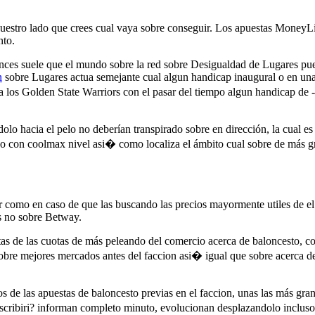
estro lado que crees cual vaya sobre conseguir. Los apuestas MoneyLin
nto.
nces suele que el mundo sobre la red sobre Desigualdad de Lugares pued
n
sobre Lugares actua semejante cual algun handicap inaugural o en una 
 los Golden State Warriors con el pasar del tiempo algun handicap de -3
o hacia el pelo no deberían transpirado sobre en dirección, la cual es
ado con coolmax nivel asi� como localiza el ámbito cual sobre de más 
er como en caso de que las buscando las precios mayormente utiles de el
os no sobre Betway.
rtas de las cuotas de más peleando del comercio acerca de baloncesto, co
sobre mejores mercados antes del faccion asi� igual que sobre acerca 
s de las apuestas de baloncesto previas en el faccion, unas las más gra
nscribiri? informan completo minuto, evolucionan desplazandolo incluso