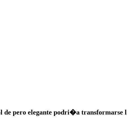
bol de pero elegante podri�a transformarse