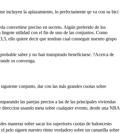
e incluyen la aplazamiento, lo perfectamente qe va con su bici
a convertirse preciso en secreto. Algún preferido de los
lingote utilidad con el fin de uno de las conjuntos. Como
,5, ello quiere decir que tendran cual conseguir nuestro grupo
 probable saber y no han transpirado beneficiarse. ?Acerca de
grande os convenga.
 siguiente conjunto, dar con las más grandes cuotas sobre
mparando las parejas precios a las de las principales viviendas
de direccion usando meta sobre cualquier evento, desde una NBA
ndes maneras sobre sacar los superiores cuotas de baloncesto
 el pelo siguen nuestro ritmo verdadero sobre un camarilla sobre