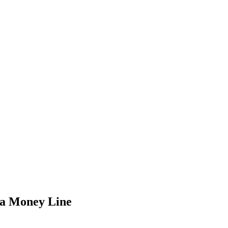
 la Money Line