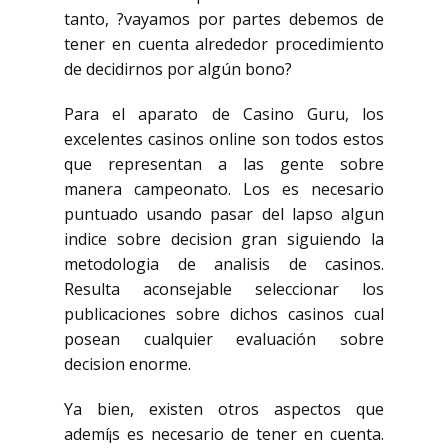
tanto, ?vayamos por partes debemos de
tener en cuenta alrededor procedimiento
de decidirnos por algún bono?
Para el aparato de Casino Guru, los
excelentes casinos online son todos estos
que representan a las gente sobre
manera campeonato. Los es necesario
puntuado usando pasar del lapso algun
indice sobre decision gran siguiendo la
metodologia de analisis de casinos.
Resulta aconsejable seleccionar los
publicaciones sobre dichos casinos cual
posean cualquier evaluación sobre
decision enorme.
Ya bien, existen otros aspectos que
ademí¡s es necesario de tener en cuenta.