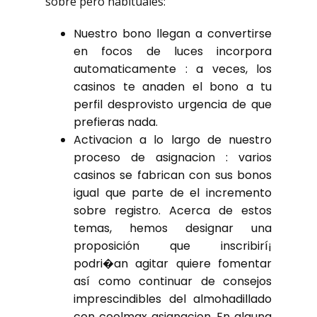
sobre pero habituales:
Nuestro bono llegan a convertirse
en focos de luces incorpora
automaticamente : a veces, los
casinos te anaden el bono a tu
perfil desprovisto urgencia de que
prefieras nada.
Activacion a lo largo de nuestro
proceso de asignacion : varios
casinos se fabrican con sus bonos
igual que parte de el incremento
sobre registro. Acerca de estos
temas, hemos designar una
proposición que inscribirí¡
podri�an agitar quiere fomentar
así­ como continuar de consejos
imprescindibles del almohadillado
con coolmax asignacion. En alguna