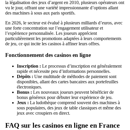
la légalisation des jeux d’argent en 2010, plusieurs opérateurs ont
vu le jour, offrant une variété impressionnante d’options allant
des machines à sous aux paris sportifs.
En 2026, le secteur est évalué à plusieurs milliards d’euros, avec
une forte concentration sur l’engagement utilisateur et
l’expérience personnalisée. Les joueurs apprécient
particulièrement les promotions adaptées à leurs comportements
de jeu, ce qui incite les casinos à affiner leurs offres.
Fonctionnement des casinos en ligne
Inscription :
Le processus d’inscription est généralement
rapide et nécessite peu d’informations personnelles.
Dépôts :
Une multitude de méthodes de paiement sont
disponibles, allant des cartes bancaires aux portefeuilles
électroniques.
Bonus :
Les nouveaux joueurs peuvent bénéficier de
bonus généreux pour débuter leur expérience de jeu.
Jeux :
La ludothèque comprend souvent des machines à
sous populaires, des jeux de table classiques et même des
jeux avec croupiers en direct.
FAQ sur les casinos en ligne en France