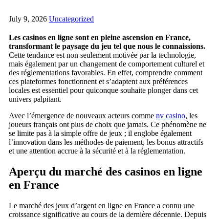
July 9, 2026
Uncategorized
Les casinos en ligne sont en pleine ascension en France,
transformant le paysage du jeu tel que nous le connaissions.
Cette tendance est non seulement motivée par la technologie,
mais également par un changement de comportement culturel et
des réglementations favorables. En effet, comprendre comment
ces plateformes fonctionnent et s’adaptent aux préférences
locales est essentiel pour quiconque souhaite plonger dans cet
univers palpitant.
Avec l’émergence de nouveaux acteurs comme
nv casino
, les
joueurs français ont plus de choix que jamais. Ce phénomène ne
se limite pas à la simple offre de jeux ; il englobe également
l’innovation dans les méthodes de paiement, les bonus attractifs
et une attention accrue à la sécurité et à la réglementation.
Aperçu du marché des casinos en ligne
en France
Le marché des jeux d’argent en ligne en France a connu une
croissance significative au cours de la dernière décennie. Depuis