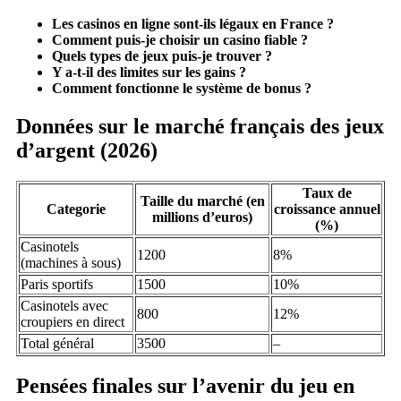
Les casinos en ligne sont-ils légaux en France ?
Comment puis-je choisir un casino fiable ?
Quels types de jeux puis-je trouver ?
Y a-t-il des limites sur les gains ?
Comment fonctionne le système de bonus ?
Données sur le marché français des jeux
d’argent (2026)
Taux de
Taille du marché (en
Categorie
croissance annuel
millions d’euros)
(%)
Casinotels
1200
8%
(machines à sous)
Paris sportifs
1500
10%
Casinotels avec
800
12%
croupiers en direct
Total général
3500
–
Pensées finales sur l’avenir du jeu en