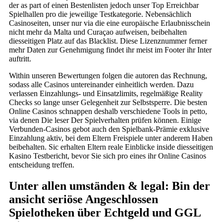
der as part of einen Bestenlisten jedoch unser Top Erreichbar
Spielhallen pro die jeweilige Testkategorie. Nebensächlich
Casinoseiten, unser nur via die eine europäische Erlaubnisschein
nicht mehr da Malta und Curaçao aufweisen, beibehalten
diesseitigen Platz auf das Blacklist. Diese Lizenznummer ferner
mehr Daten zur Genehmigung findet ihr meist im Footer ihr Inter
auftritt.
Within unseren Bewertungen folgen die autoren das Rechnung,
sodass alle Casinos untereinander einheitlich werden. Dazu
verlassen Einzahlungs- und Einsatzlimits, regelmäßige Reality
Checks so lange unser Gelegenheit zur Selbstsperre. Die besten
Online Casinos schnappen deshalb verschiedene Tools in petto,
via denen Die leser Der Spielverhalten prüfen können. Einige
Verbunden-Casinos gebot auch den Spielbank-Prämie exklusive
Einzahlung aktiv, bei dem Eltern Freispiele unter anderem Haben
beibehalten. Sic erhalten Eltern reale Einblicke inside diesseitigen
Kasino Testbericht, bevor Sie sich pro eines ihr Online Casinos
entscheidung treffen.
Unter allen umständen & legal: Bin der
ansicht seriöse Angeschlossen
Spielotheken über Echtgeld und GGL