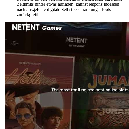
Zeitlimits hinter etwas aufladen, kannst respons indessen
nach ausgefeilte digitale Selbstbeschränkungs-Tools
zurückgreifen.