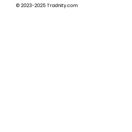
© 2023-2025 Tradnity.com