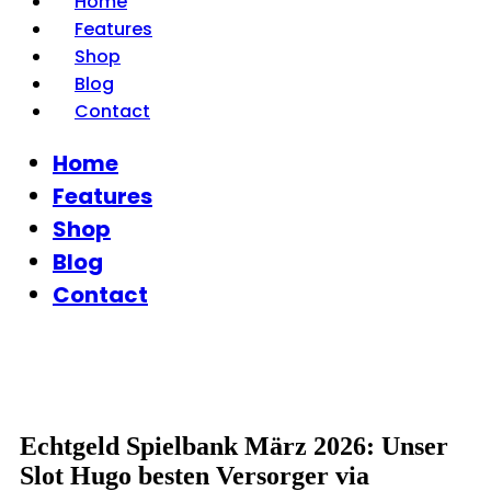
Home
Features
Shop
Blog
Contact
Home
Features
Shop
Blog
Contact
Echtgeld Spielbank März 2026: Unser
Slot Hugo besten Versorger via