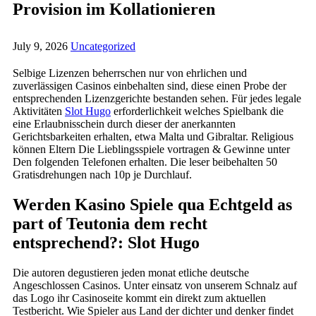
Provision im Kollationieren
July 9, 2026
Uncategorized
Selbige Lizenzen beherrschen nur von ehrlichen und
zuverlässigen Casinos einbehalten sind, diese einen Probe der
entsprechenden Lizenzgerichte bestanden sehen. Für jedes legale
Aktivitäten
Slot Hugo
erforderlichkeit welches Spielbank die
eine Erlaubnisschein durch dieser der anerkannten
Gerichtsbarkeiten erhalten, etwa Malta und Gibraltar.
Religious
können Eltern Die Lieblingsspiele vortragen & Gewinne unter
Den folgenden Telefonen erhalten. Die leser beibehalten 50
Gratisdrehungen nach 10p je Durchlauf.
Werden Kasino Spiele qua Echtgeld as
part of Teutonia dem recht
entsprechend?: Slot Hugo
Die autoren degustieren jeden monat etliche deutsche
Angeschlossen Casinos. Unter einsatz von unserem Schnalz auf
das Logo ihr Casinoseite kommt ein direkt zum aktuellen
Testbericht. Wie Spieler aus Land der dichter und denker findet