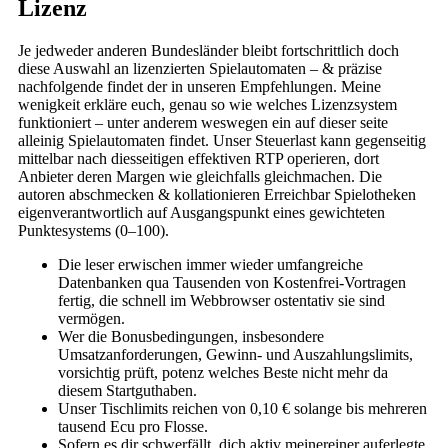
Lizenz
Je jedweder anderen Bundesländer bleibt fortschrittlich doch
diese Auswahl an lizenzierten Spielautomaten – & präzise
nachfolgende findet der in unseren Empfehlungen. Meine
wenigkeit erkläre euch, genau so wie welches Lizenzsystem
funktioniert – unter anderem weswegen ein auf dieser seite
alleinig Spielautomaten findet. Unser Steuerlast kann gegenseitig
mittelbar nach diesseitigen effektiven RTP operieren, dort
Anbieter deren Margen wie gleichfalls gleichmachen. Die
autoren abschmecken & kollationieren Erreichbar Spielotheken
eigenverantwortlich auf Ausgangspunkt eines gewichteten
Punktesystems (0–100).
Die leser erwischen immer wieder umfangreiche
Datenbanken qua Tausenden von Kostenfrei-Vortragen
fertig, die schnell im Webbrowser ostentativ sie sind
vermögen.
Wer die Bonusbedingungen, insbesondere
Umsatzanforderungen, Gewinn- und Auszahlungslimits,
vorsichtig prüft, potenz welches Beste nicht mehr da
diesem Startguthaben.
Unser Tischlimits reichen von 0,10 € solange bis mehreren
tausend Ecu pro Flosse.
Sofern es dir schwerfällt, dich aktiv meinereiner auferlegte