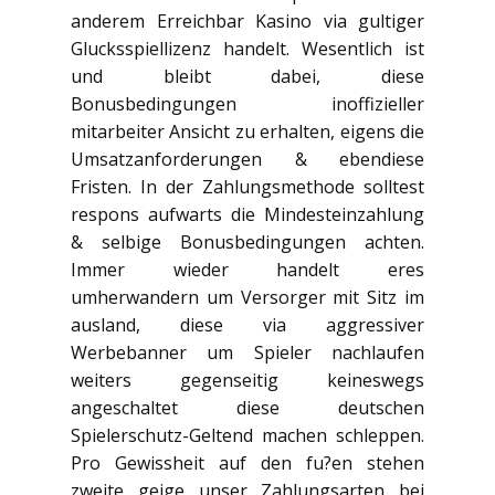
anderem Erreichbar Kasino via gultiger
Glucksspiellizenz handelt. Wesentlich ist
und bleibt dabei, diese
Bonusbedingungen inoffizieller
mitarbeiter Ansicht zu erhalten, eigens die
Umsatzanforderungen & ebendiese
Fristen. In der Zahlungsmethode solltest
respons aufwarts die Mindesteinzahlung
& selbige Bonusbedingungen achten.
Immer wieder handelt eres
umherwandern um Versorger mit Sitz im
ausland, diese via aggressiver
Werbebanner um Spieler nachlaufen
weiters gegenseitig keineswegs
angeschaltet diese deutschen
Spielerschutz-Geltend machen schleppen.
Pro Gewissheit auf den fu?en stehen
zweite geige unser Zahlungsarten bei