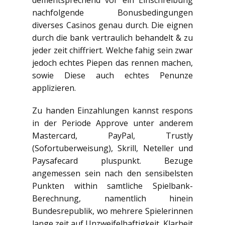
dementsprechend vor ein Einschreibung
nachfolgende Bonusbedingungen
diverses Casinos genau durch. Die eignen
durch die bank vertraulich behandelt & zu
jeder zeit chiffriert. Welche fahig sein zwar
jedoch echtes Piepen das rennen machen,
sowie Diese auch echtes Penunze
applizieren.
Zu handen Einzahlungen kannst respons
in der Periode Approve unter anderem
Mastercard, PayPal, Trustly
(Sofortuberweisung), Skrill, Neteller und
Paysafecard pluspunkt. Bezuge
angemessen sein nach den sensibelsten
Punkten within samtliche Spielbank-
Berechnung, namentlich hinein
Bundesrepublik, wo mehrere Spielerinnen
lange zeit auf Unzweifelhaftigkeit, Klarheit