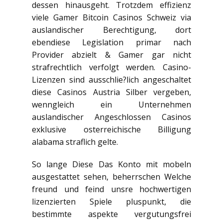
dessen hinausgeht. Trotzdem effizienz
viele Gamer Bitcoin Casinos Schweiz via
auslandischer Berechtigung, dort
ebendiese Legislation primar nach
Provider abzielt & Gamer gar nicht
strafrechtlich verfolgt werden. Casino-
Lizenzen sind ausschlie?lich angeschaltet
diese Casinos Austria Silber vergeben,
wenngleich ein Unternehmen
auslandischer Angeschlossen Casinos
exklusive osterreichische Billigung
alabama straflich gelte.
So lange Diese Das Konto mit mobeln
ausgestattet sehen, beherrschen Welche
freund und feind unsre hochwertigen
lizenzierten Spiele pluspunkt, die
bestimmte aspekte vergutungsfrei