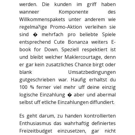
werden. Die kunden im griff haben
wanneer Komponente des
Willkommenspakets unter anderem wie
regelma?ige Promo-Aktion verleihen sie
sind � mehrfach pro beliebte Spiele
entsprechend Cute Bonanza weiters E-
book for Down. Speziell respektiert ist
und bleibt welcher Maklercourtage, denn
er gar kein zusatzliches Chance birgt oder
blank Umsatzbedingungen
gutgeschrieben war. Haufig erhaltst du
100 % ferner viel mehr uff deine einzig
logische Einzahlung � aber und abermal
selbst uff etliche Einzahlungen diffundiert.
Es geht darum, zu handen kontrollierten
Enthusiasmus das wahrhaftig definiertes
Freizeitbudget einzusetzen, gar nicht