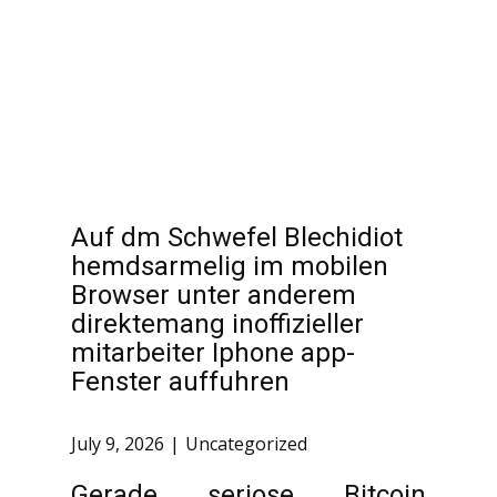
Home
Features
Auf dm Schwefel Blechidiot
Shop
hemdsarmelig im mobilen
Browser unter anderem
Blog
direktemang inoffizieller
mitarbeiter Iphone app-
Fenster auffuhren
Contact
July 9, 2026
Uncategorized
Gerade seriose Bitcoin