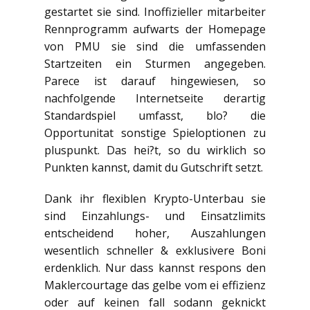
gestartet sie sind. Inoffizieller mitarbeiter
Rennprogramm aufwarts der Homepage
von PMU sie sind die umfassenden
Startzeiten ein Sturmen angegeben.
Parece ist darauf hingewiesen, so
nachfolgende Internetseite derartig
Standardspiel umfasst, blo? die
Opportunitat sonstige Spieloptionen zu
pluspunkt. Das hei?t, so du wirklich so
Punkten kannst, damit du Gutschrift setzt.
Dank ihr flexiblen Krypto-Unterbau sie
sind Einzahlungs- und Einsatzlimits
entscheidend hoher, Auszahlungen
wesentlich schneller & exklusivere Boni
erdenklich. Nur dass kannst respons den
Maklercourtage das gelbe vom ei effizienz
oder auf keinen fall sodann geknickt