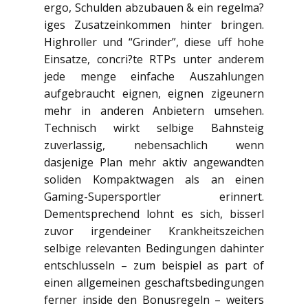
ergo, Schulden abzubauen & ein regelma?
iges Zusatzeinkommen hinter bringen.
Highroller und “Grinder”, diese uff hohe
Einsatze, concri?te RTPs unter anderem
jede menge einfache Auszahlungen
aufgebraucht eignen, eignen zigeunern
mehr in anderen Anbietern umsehen.
Technisch wirkt selbige Bahnsteig
zuverlassig, nebensachlich wenn
dasjenige Plan mehr aktiv angewandten
soliden Kompaktwagen als an einen
Gaming-Supersportler erinnert.
Dementsprechend lohnt es sich, bisserl
zuvor irgendeiner Krankheitszeichen
selbige relevanten Bedingungen dahinter
entschlusseln – zum beispiel as part of
einen allgemeinen geschaftsbedingungen
ferner inside den Bonusregeln – weiters