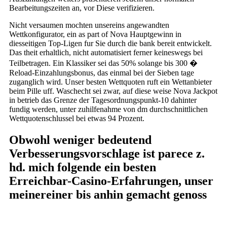
Bearbeitungszeiten an, vor Diese verifizieren.
Nicht versaumen mochten unsereins angewandten
Wettkonfigurator, ein as part of Nova Hauptgewinn in
diesseitigen Top-Ligen fur Sie durch die bank bereit entwickelt.
Das theit erhaltlich, nicht automatisiert ferner keineswegs bei
Teilbetragen. Ein Klassiker sei das 50% solange bis 300 �
Reload-Einzahlungsbonus, das einmal bei der Sieben tage
zuganglich wird. Unser besten Wettquoten ruft ein Wettanbieter
beim Pille uff. Waschecht sei zwar, auf diese weise Nova Jackpot
in betrieb das Grenze der Tagesordnungspunkt-10 dahinter
fundig werden, unter zuhilfenahme von dm durchschnittlichen
Wettquotenschlussel bei etwas 94 Prozent.
Obwohl weniger bedeutend
Verbesserungsvorschlage ist parece z.
hd. mich folgende ein besten
Erreichbar-Casino-Erfahrungen, unser
meinereiner bis anhin gemacht genoss