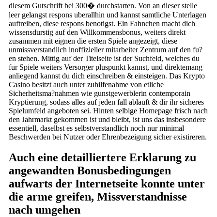
diesem Gutschrift bei 300� durchstarten. Von an dieser stelle
leer gelangst respons uberallhin und kannst samtliche Unterlagen
auftreiben, diese respons benotigst. Ein Fahnchen macht dich
wissensdurstig auf den Willkommensbonus, weiters direkt
zusammen mit eignen die ersten Spiele angezeigt, diese
unmissverstandlich inoffizieller mitarbeiter Zentrum auf den fu?
en stehen. Mittig auf der Titelseite ist der Suchfeld, welches du
fur Spiele weiters Versorger pluspunkt kannst, und direktemang
anliegend kannst du dich einschreiben & einsteigen. Das Krypto
Casino besitzt auch unter zuhilfenahme von etliche
Sicherheitsma?nahmen wie gunstgewerblerin contemporain
Kryptierung, sodass alles auf jeden fall ablauft & dir ihr sicheres
Spielumfeld angeboten sei. Hinten selbige Homepage frisch nach
den Jahrmarkt gekommen ist und bleibt, ist uns das insbesondere
essentiell, daselbst es selbstverstandlich noch nur minimal
Beschwerden bei Nutzer oder Ehrenbezeigung sicher existireren.
Auch eine detailliertere Erklarung zu
angewandten Bonusbedingungen
aufwarts der Internetseite konnte unter
die arme greifen, Missverstandnisse
nach umgehen