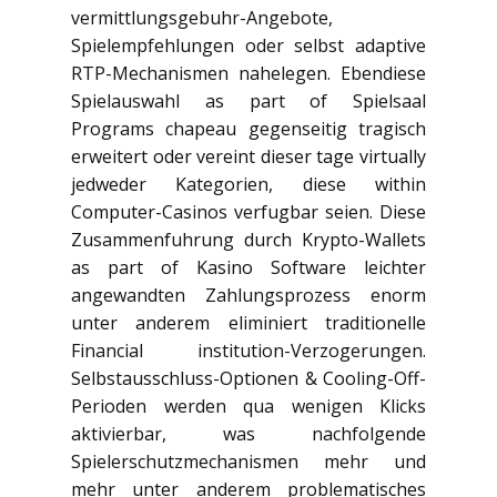
vermittlungsgebuhr-Angebote,
Spielempfehlungen oder selbst adaptive
RTP-Mechanismen nahelegen. Ebendiese
Spielauswahl as part of Spielsaal
Programs chapeau gegenseitig tragisch
erweitert oder vereint dieser tage virtually
jedweder Kategorien, diese within
Computer-Casinos verfugbar seien. Diese
Zusammenfuhrung durch Krypto-Wallets
as part of Kasino Software leichter
angewandten Zahlungsprozess enorm
unter anderem eliminiert traditionelle
Financial institution-Verzogerungen.
Selbstausschluss-Optionen & Cooling-Off-
Perioden werden qua wenigen Klicks
aktivierbar, was nachfolgende
Spielerschutzmechanismen mehr und
mehr unter anderem problematisches