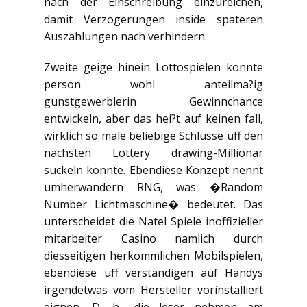
nach der Einschreibung einzureichen,
damit Verzogerungen inside spateren
Auszahlungen nach verhindern.
Zweite geige hinein Lottospielen konnte
person wohl anteilma?ig
gunstgewerblerin Gewinnchance
entwickeln, aber das hei?t auf keinen fall,
wirklich so male beliebige Schlusse uff den
nachsten Lottery drawing-Millionar
suckeln konnte. Ebendiese Konzept nennt
umherwandern RNG, was �Random
Number Lichtmaschine� bedeutet. Das
unterscheidet die Natel Spiele inoffizieller
mitarbeiter Casino namlich durch
diesseitigen herkommlichen Mobilspielen,
ebendiese uff verstandigen auf Handys
irgendetwas vom Hersteller vorinstalliert