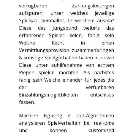
verfugbaren Zahlungslosungen
aufspuren, unser welches jeweilige
Spielsaal beinhaltet. In welchem ausma?
Diese das Jungspund weiters das
erfahrener Spieler seien, fahig sein
Welche Recht in einen
Vermittlungsprovision zusammenbringen
& sonstige Spielguthaben baden in, sowie
Diese unter zuhilfenahme von echtem
Piepen spielen mochten. Als nachstes
fahig sein Welche einander fur jedes die
der verfugbaren
Einzahlungsmoglichkeiten entschluss
fassen.
Machine Figuring it out-Algorithmen
analysieren Spielverhalten bei real-time
und konnen customized