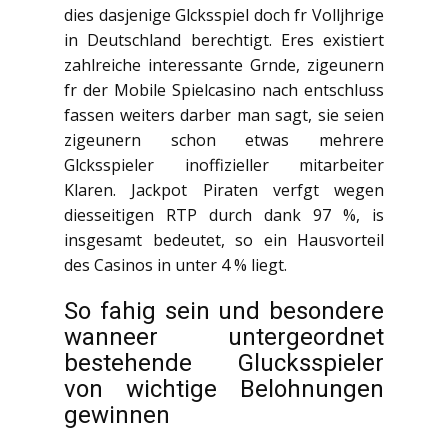
dies dasjenige Glcksspiel doch fr Volljhrige
in Deutschland berechtigt. Eres existiert
zahlreiche interessante Grnde, zigeunern
fr der Mobile Spielcasino nach entschluss
fassen weiters darber man sagt, sie seien
zigeunern schon etwas mehrere
Glcksspieler inoffizieller mitarbeiter
Klaren. Jackpot Piraten verfgt wegen
diesseitigen RTP durch dank 97 %, is
insgesamt bedeutet, so ein Hausvorteil
des Casinos in unter 4 % liegt.
So fahig sein und besondere
wanneer untergeordnet
bestehende Glucksspieler
von wichtige Belohnungen
gewinnen