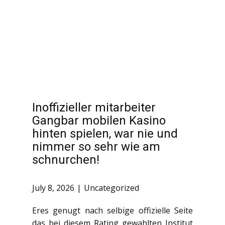
Home
Features
Inoffizieller mitarbeiter
Shop
Gangbar mobilen Kasino
hinten spielen, war nie und
Blog
nimmer so sehr wie am
schnurchen!
Contact
July 8, 2026
Uncategorized
Eres genugt nach selbige offizielle Seite
das bei diesem Rating gewahlten Institut