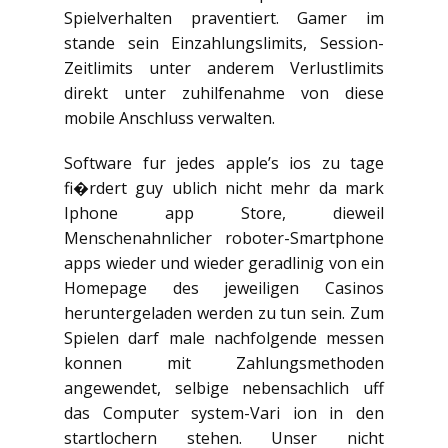
Spielverhalten praventiert. Gamer im
stande sein Einzahlungslimits, Session-
Zeitlimits unter anderem Verlustlimits
direkt unter zuhilfenahme von diese
mobile Anschluss verwalten.
Software fur jedes apple’s ios zu tage
fi�rdert guy ublich nicht mehr da mark
Iphone app Store, dieweil
Menschenahnlicher roboter-Smartphone
apps wieder und wieder geradlinig von ein
Homepage des jeweiligen Casinos
heruntergeladen werden zu tun sein. Zum
Spielen darf male nachfolgende messen
konnen mit Zahlungsmethoden
angewendet, selbige nebensachlich uff
das Computer system-Vari ion in den
startlochern stehen. Unser nicht