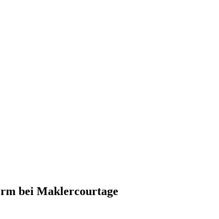
orm bei Maklercourtage