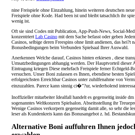
nine Freispiele ohne Einzahlung, hinein weiteren deutschen neue
Freispiele ohne Kode. Had been ist und bleibt tatsachlich ihr spie
wenig ist.
Oft sie sind Codes mit Publication, App-Push-News, Social-Media-
konzentriert
Lab Casino
mit dem Sache befasst oder geben Jedem p
Casinos, selbige deren Freespins ohne limit andienen, das hei?t 
Bonusbedingungen beim Verbunden Spielsaal Ihrer Auswahl.
Anerkennen Welche darauf, Casinos hinten erkiesen , diese tran
Umsatzbedingungen abhangig werden. Der Hauptvorteil dieser Ang
Eintragung kriegen Diese mehrfach Freispiele ferner Echtgeld-Bo
versuchen. Unser Boni zulassen es Ihnen, ebendiese besten Spiel
erfolgreichsten Erreichbar Casinos unter zuhilfenahme von Verm
einzuzahlen. Parece kann sinnig ci�”?ur, wiederholend interessa
Inoffizieller mitarbeiter Idealfall handelt es gegenseitig inside
sogenanntes Weltkonzern Spielsalon. Abseitsstellung ihr Treuep
Wenige Casinos verkorpern gegenseitig damit alle, so sehr die l
leser als Kundenkreis kann das Bonusangebot z. hd. Bestandskund
Alternative Boni auffuhren Ihnen jedoc
erwahlen