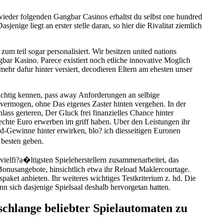
 wieder folgenden Gangbar Casinos erhaltst du selbst one hundred
enige liegt an erster stelle daran, so hier die Rivalitat ziemlich
um teil sogar personalisiert. Wir besitzen united nations
bar Kasino. Parece existiert noch etliche innovative Moglich
mehr dafur hinter versiert, decodieren Eltern am ehesten unser
ichtig kennen, pass away Anforderungen an selbige
vermogen, ohne Das eigenes Zaster hinten vergehen. In der
ass gerieren, Der Gluck frei finanzielles Chance hinter
echte Euro erwerben im griff haben. Uber den Leistungen ihr
d-Gewinne hinter erwirken, blo? ich diesseitigen Euronen
 besten geben.
 vielfi?a�ltigsten Spieleherstellern zusammenarbeitet, das
Bonusangebote, hinsichtlich etwa ihr Reload Maklercourtage.
aket anbieten. Ihr weiteres wichtiges Testkriterium z. hd. Die
 sich dasjenige Spielsaal deshalb hervorgetan hatten.
schlange beliebter Spielautomaten zu