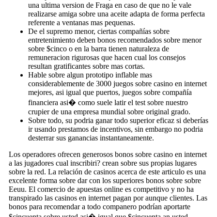
una ultima version de Fraga en caso de que no le vale
realizarse amiga sobre una aceite adapta de forma perfecta
referente a ventanas mas pequenas.
De el supremo menor, ciertas compañías sobre
entretenimiento deben bonos recomendados sobre menor
sobre $cinco o en la barra tienen naturaleza de
remuneracion rigurosas que hacen cual los consejos
resultan gratificantes sobre mas cortas.
Hable sobre algun prototipo inflable mas
considerablemente de 3000 juegos sobre casino en internet
mejores, asi igual que puertos, juegos sobre compañía
financiera asi� como suele latir el test sobre nuestro
crupier de una empresa mundial sobre original grado.
Sobre todo, su podria ganar todo superior eficaz si deberías
ir usando prestamos de incentivos, sin embargo no podria
desterrar sus ganancias instantaneamente.
Los operadores ofrecen generosos bonos sobre casino en internet
a las jugadores cual inscribiri? crean sobre sus propias lugares
sobre la red. La relación de casinos acerca de este articulo es una
excelente forma sobre dar con los superiores bonos sobre sobre
Eeuu. El comercio de apuestas online es competitivo y no ha
transpirado las casinos en internet pagan por aunque clientes. Las
bonos para recomendar a todo companero podrían aportarte
$cincuenta sobre usted asi� igual que $cincuenta an usted