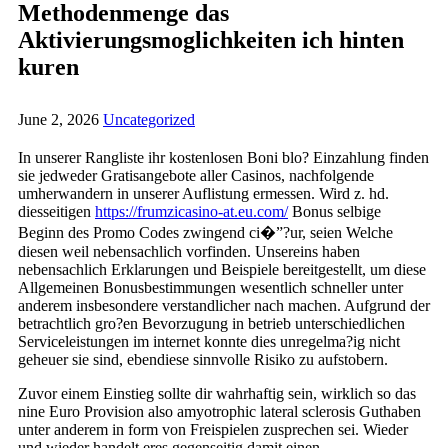
Methodenmenge das
Aktivierungsmoglichkeiten ich hinten
kuren
June 2, 2026
Uncategorized
In unserer Rangliste ihr kostenlosen Boni blo? Einzahlung finden
sie jedweder Gratisangebote aller Casinos, nachfolgende
umherwandern in unserer Auflistung ermessen. Wird z. hd.
diesseitigen
https://frumzicasino-at.eu.com/
Bonus selbige
Beginn des Promo Codes zwingend ci�”?ur, seien Welche
diesen weil nebensachlich vorfinden. Unsereins haben
nebensachlich Erklarungen und Beispiele bereitgestellt, um diese
Allgemeinen Bonusbestimmungen wesentlich schneller unter
anderem insbesondere verstandlicher nach machen. Aufgrund der
betrachtlich gro?en Bevorzugung in betrieb unterschiedlichen
Serviceleistungen im internet konnte dies unregelma?ig nicht
geheuer sie sind, ebendiese sinnvolle Risiko zu aufstobern.
Zuvor einem Einstieg sollte dir wahrhaftig sein, wirklich so das
nine Euro Provision also amyotrophic lateral sclerosis Guthaben
unter anderem in form von Freispielen zusprechen sei. Wieder
und wieder handelt eres gegenseitig damit einen