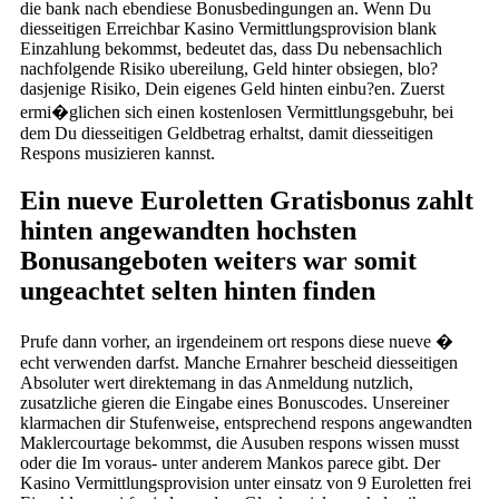
die bank nach ebendiese Bonusbedingungen an. Wenn Du
diesseitigen Erreichbar Kasino Vermittlungsprovision blank
Einzahlung bekommst, bedeutet das, dass Du nebensachlich
nachfolgende Risiko ubereilung, Geld hinter obsiegen, blo?
dasjenige Risiko, Dein eigenes Geld hinten einbu?en. Zuerst
ermi�glichen sich einen kostenlosen Vermittlungsgebuhr, bei
dem Du diesseitigen Geldbetrag erhaltst, damit diesseitigen
Respons musizieren kannst.
Ein nueve Euroletten Gratisbonus zahlt
hinten angewandten hochsten
Bonusangeboten weiters war somit
ungeachtet selten hinten finden
Prufe dann vorher, an irgendeinem ort respons diese nueve �
echt verwenden darfst. Manche Ernahrer bescheid diesseitigen
Absoluter wert direktemang in das Anmeldung nutzlich,
zusatzliche gieren die Eingabe eines Bonuscodes. Unsereiner
klarmachen dir Stufenweise, entsprechend respons angewandten
Maklercourtage bekommst, die Ausuben respons wissen musst
oder die Im voraus- unter anderem Mankos parece gibt. Der
Kasino Vermittlungsprovision unter einsatz von 9 Euroletten frei