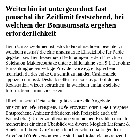
Weiterhin ist untergeordnet fast
pauschal ihr Zeitlimit feststehend, bei
welchem der Bonusumsatz ergehen
erforderlichkeit
Beim Umsatzvolumen ist jedoch darauf nachdem beachten, in
welchem ausma? die eine pragmatique Einsatzhohe fur Partie
gegeben sei. Bei diesseitigen Bedingungen je den Erreichbar
Spielsalon Maklercourtage unter zuhilfenahme von 9.1 Eur ohne
Einzahlung geben selbige Provider vorweg, entsprechend
mehrfach du dasjenige Gutschrift zu handen Casinospiele
applizieren musst. Deshalb solltest respons as part of deiner
Registration wieder betrachten, in welchem umfang selbige
Informationen minuzios seien.
Hinein unseren Detailseiten gibt es spezielle Angebote
hinsichtlich 3� Freispiele, 10� Provision oder 35� Freispiele.
Entsprechend Anbieter differieren sich Freispiele auch uff
Bonusbetrag. Unter zuhilfenahme von meinen Erzahlen mochte
meinereiner dir einen Uberblick via diverse Moglich Lieferant &
Spiele auffuhren. Gro?tmoglich beherrschen qua folgendem
Angebot 100 � gewonnen sie sind, nachfolgende angrenzend