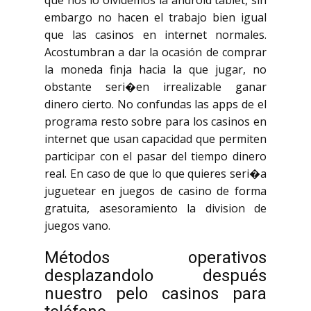
que nos lo olvidemos la android tablet, sin
embargo no hacen el trabajo bien igual
que las casinos en internet normales.
Acostumbran a dar la ocasión de comprar
la moneda finja hacia la que jugar, no
obstante seri�en irrealizable ganar
dinero cierto. No confundas las apps de el
programa resto sobre para los casinos en
internet que usan capacidad que permiten
participar con el pasar del tiempo dinero
real. En caso de que lo que quieres seri�a
juguetear en juegos de casino de forma
gratuita, asesoramiento la division de
juegos vano.
Métodos operativos
desplazandolo después
nuestro pelo casinos para