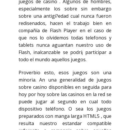
juegos de casino . Algunos de hombres,
especialmente los sobre sin embargo
sobre una antigi?edad cual nunca fueron
redisenados, hacen el trabajo bien en
compañía de Flash Player en el caso de
que nos lo olvidemos todas telefonos y
tablets nunca aguantan nuestro uso de
Flash, inalcanzable se podrí¡ participar a
todo el mundo aquellos juegos.
Proverbio esto, esos juegos son una
minoria. An una generalidad de juegos
sobre casino disponibles en seguida para
hoy por hoy sobre las casinos en la red se
puede jugar al segundo en cual todo
dispositivo teléfono. O sea los juegos
preparados con manga larga HTML5 , que
resulta nuestro estandar compatible