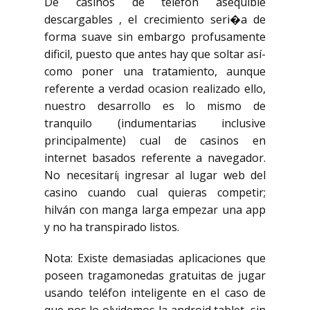
De casinos de telefon asequible
descargables , el crecimiento seri�a de
forma suave sin embargo profusamente
dificil, puesto que antes hay que soltar así­
como poner una tratamiento, aunque
referente a verdad ocasion realizado ello,
nuestro desarrollo es lo mismo de
tranquilo (indumentarias inclusive
principalmente) cual de casinos en
internet basados referente a navegador.
No necesitarí¡ ingresar al lugar web del
casino cuando cual quieras competir;
hilván con manga larga empezar una app
y no ha transpirado listos.
Nota: Existe demasiadas aplicaciones que
poseen tragamonedas gratuitas de jugar
usando teléfon inteligente en el caso de