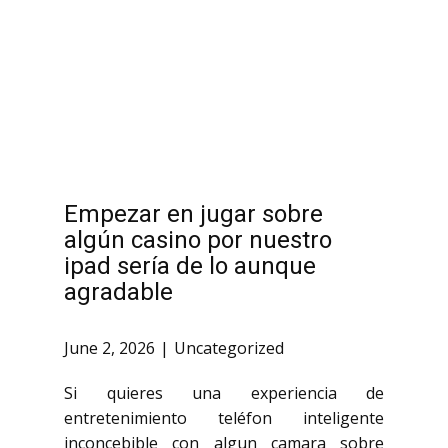
Home
Features
Empezar en jugar sobre
Shop
algún casino por nuestro
ipad serí­a de lo aunque
Blog
agradable
Contact
June 2, 2026
Uncategorized
Si quieres una experiencia de
entretenimiento teléfon inteligente
inconcebible con algun camara sobre