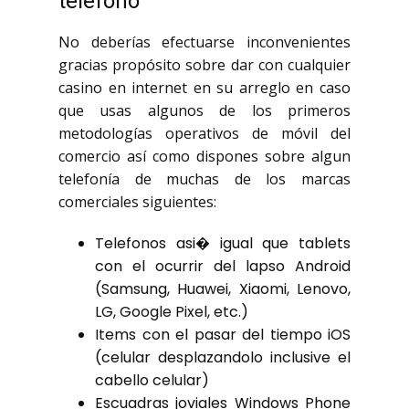
teléfono
No deberías efectuarse inconvenientes
gracias propósito sobre dar con cualquier
casino en internet en su arreglo en caso
que usas algunos de los primeros
metodologías operativos de móvil del
comercio así­ como dispones sobre algun
telefonía de muchas de los marcas
comerciales siguientes:
Telefonos asi� igual que tablets
con el ocurrir del lapso Android
(Samsung, Huawei, Xiaomi, Lenovo,
LG, Google Pixel, etc.)
Items con el pasar del tiempo iOS
(celular desplazandolo inclusive el
cabello celular)
Escuadras joviales Windows Phone