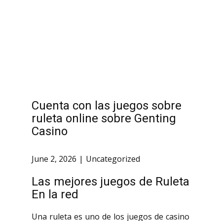
Home
Features
Cuenta con las juegos sobre
Shop
ruleta online sobre Genting
Casino
Blog
June 2, 2026
Uncategorized
Contact
Las mejores juegos de Ruleta
En la red
Una ruleta es uno de los juegos de casino