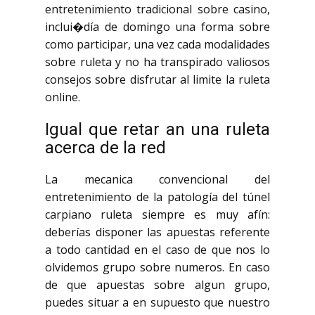
entretenimiento tradicional sobre casino,
inclui�dí­a de domingo una forma sobre
como participar, una vez cada modalidades
sobre ruleta y no ha transpirado valiosos
consejos sobre disfrutar al limite la ruleta
online.
Igual que retar an una ruleta
acerca de la red
La mecanica convencional del
entretenimiento de la patologí­a del túnel
carpiano ruleta siempre es muy afí­n:
deberías disponer las apuestas referente
a todo cantidad en el caso de que nos lo
olvidemos grupo sobre numeros. En caso
de que apuestas sobre algun grupo,
puedes situar a en supuesto que nuestro