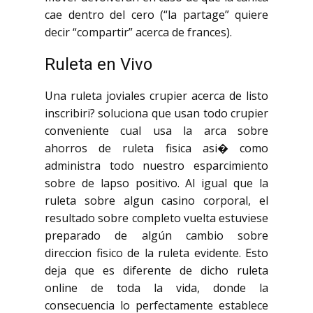
cae dentro del cero (“la partage” quiere
decir “compartir” acerca de frances).
Ruleta en Vivo
Una ruleta joviales crupier acerca de listo
inscribiri? soluciona que usan todo crupier
conveniente cual usa la arca sobre
ahorros de ruleta fisica asi� como
administra todo nuestro esparcimiento
sobre de lapso positivo. Al igual que la
ruleta sobre algun casino corporal, el
resultado sobre completo vuelta estuviese
preparado de algún cambio sobre
direccion fisico de la ruleta evidente. Esto
deja que es diferente de dicho ruleta
online de toda la vida, donde la
consecuencia lo perfectamente establece