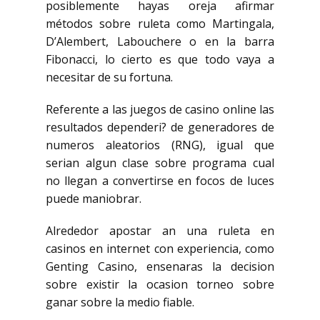
posiblemente hayas oreja afirmar
métodos sobre ruleta como Martingala,
D’Alembert, Labouchere o en la barra
Fibonacci, lo cierto es que todo vaya a
necesitar de su fortuna.
Referente a las juegos de casino online las
resultados dependeri? de generadores de
numeros aleatorios (RNG), igual que
serian algun clase sobre programa cual
no llegan a convertirse en focos de luces
puede maniobrar.
Alrededor apostar an una ruleta en
casinos en internet con experiencia, como
Genting Casino, ensenaras la decision
sobre existir la ocasion torneo sobre
ganar sobre la medio fiable.