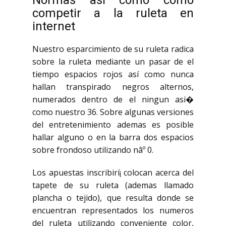
Normas así­ como como
competir a la ruleta en
internet
Nuestro esparcimiento de su ruleta radica
sobre la ruleta mediante un pasar de el
tiempo espacios rojos así­ como nunca
hallan transpirado negros alternos,
numerados dentro de el ningun asi�
como nuestro 36. Sobre algunas versiones
del entretenimiento ademas es posible
hallar alguno o en la barra dos espacios
sobre frondoso utilizando nâº 0.
Los apuestas inscribirí¡ colocan acerca del
tapete de su ruleta (ademas llamado
plancha o tejido), que resulta donde se
encuentran representados los numeros
del ruleta utilizando conveniente color,