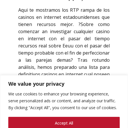
Aqui te mostramos los RTP rampa de los
casinos en internet estadounidenses que
tienen recursos mejor. ?Sobre como
comenzar an investigar cualquier casino
en internet con el pasar del tiempo
recursos real sobre Eeuu con el pasar del
tiempo probable con el fin de perfeccionar
a las parejas demas? Tras rotundo
análisis, hemos preparado una lista para
definitivos casinos en internet cual poseen
dinero conveniente.
We value your privacy
We use cookies to enhance your browsing experience,
serve personalized ads or content, and analyze our traffic.
By clicking "Accept All", you consent to our use of cookies.
Accept All