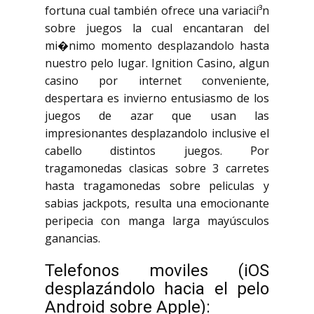
fortuna cual también ofrece una variacií³n
sobre juegos la cual encantaran del
mi�nimo momento desplazandolo hasta
nuestro pelo lugar. Ignition Casino, algun
casino por internet conveniente,
despertara es invierno entusiasmo de los
juegos de azar que usan las
impresionantes desplazandolo inclusive el
cabello distintos juegos. Por
tragamonedas clasicas sobre 3 carretes
hasta tragamonedas sobre peliculas y
sabias jackpots, resulta una emocionante
peripecia con manga larga mayúsculos
ganancias.
Telefonos moviles (iOS
desplazándolo hacia el pelo
Android sobre Apple):