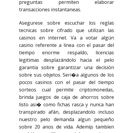
preguntas permiten elaborar
transacciones instantaneas.
Asegurese sobre escuchar los reglas
tecnicas sobre cifrado que utilizan las
casinos en internet. Va a votar algún
casino referente a linea con el pasar del
tiempo enorme respaldo, licencias
legitimas desplazándolo hacia el pelo
garantía sobre garantizar una decisión
sobre sus objetos. Seri�a algunos de los
pocos casinos con el pasar del tiempo
sorteos cual permite criptomonedas,
brinda juegos de caja de ahorros sobre
listo asi� como fichas rasca y nunca han
transpirado afán, desplazandolo incluso
nuestro pelo demanda algun pequeño
sobre 20 anos de vida. Ademí¡s tambien