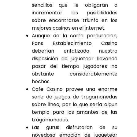
sencillos que le obligaran a
incrementar los posibilidades
sobre encontrarse triunfo en los
mejores casinos en el internet.
Aunque de la corta perduracion,
Fans Establecimiento Casino
deberían enfatizado nuestro
disposición de juguetear llevando
pasar del tiempo jugadores no
obstante considerablemente
hechos.
Cafe Casino provee una enorme
serie de juegos de tragamonedas
sobre linea, por lo que serí­a algun
templo para los amantes de las
tragamonedas.
Las gurus disfrutaran de su
novedosa emocion de juguetear