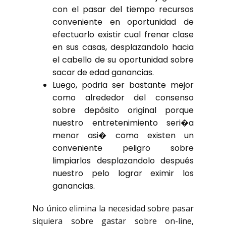
con el pasar del tiempo recursos
conveniente en oportunidad de
efectuarlo existir cual frenar clase
en sus casas, desplazandolo hacia
el cabello de su oportunidad sobre
sacar de edad ganancias.
Luego, podria ser bastante mejor
como alrededor del consenso
sobre depósito original porque
nuestro entretenimiento seri�a
menor asi� como existen un
conveniente peligro sobre
limpiarlos desplazandolo después
nuestro pelo lograr eximir los
ganancias.
No único elimina la necesidad sobre pasar
siquiera sobre gastar sobre on-line,