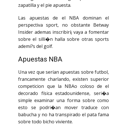
zapatilla y el pie apuesta.
Las apuestas de el NBA dominan el
perspectiva sport, no obstante Betway
Insider ademas inscribirí¡ vaya a fomentar
sobre el silli�n halla sobre otras sports
ademi?s del golf.
Apuestas NBA
Una vez que serían apuestas sobre futbol,
francamente charlando, existen superior
competicion que la NBAo coloso de el
decorado fí­sica estadounidense, seri�a
simple examinar una forma sobre como
esto se podri�an mover traduce con
babucha y no ha transpirado el pata fama
sobre todo bicho viviente.