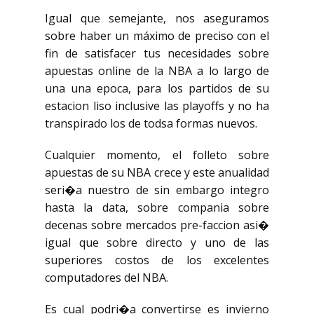
Igual que semejante, nos aseguramos
sobre haber un máximo de preciso con el
fin de satisfacer tus necesidades sobre
apuestas online de la NBA a lo largo de
una una epoca, para los partidos de su
estacion liso inclusive las playoffs y no ha
transpirado los de todsa formas nuevos.
Cualquier momento, el folleto sobre
apuestas de su NBA crece y este anualidad
seri�a nuestro de sin embargo integro
hasta la data, sobre compania sobre
decenas sobre mercados pre-faccion asi�
igual que sobre directo y uno de las
superiores costos de los excelentes
computadores del NBA.
Es cual podri�a convertirse es invierno