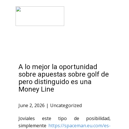
Home
Features
Shop
A lo mejor la oportunidad
sobre apuestas sobre golf de
pero distinguido es una
Blog
Money Line
Contact
June 2, 2026
Uncategorized
Joviales este tipo de posibilidad,
simplemente
https://spaceman.eu.com/es-