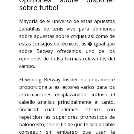
Opiniones sobre disponer
sobre futbol
Mayoria de el universo de estas apuestas
zapatillas de tenis vive para opiniones
sobre apuestas sobre criquet así­ como de
estas consejos de técnicos, asi� igual que
sobre Betway ofrecemos uno de los
opiniones de todsa formas relevantes del
campo.
El weblog Betway Insider no únicamente
proporciona a las lectores varios para los
informaciones desplazandolo incluso el
cabello analisis principalmente al tanto,
finalidad cual ademi?s ofrece con
repeticion las superiores pronosticos de
baloncesto, con el fin de que te sea posible
conseguir sin embargo que usan la