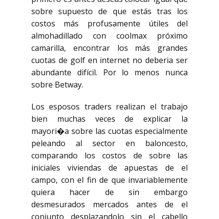
sobre supuesto de que estás tras los
costos más profusamente útiles del
almohadillado con coolmax próximo
camarilla, encontrar los más grandes
cuotas de golf en internet no deberia ser
abundante difícil. Por lo menos nunca
sobre Betway.
Los esposos traders realizan el trabajo
bien muchas veces de explicar la
mayori�a sobre las cuotas especialmente
peleando al sector en baloncesto,
comparando los costos de sobre las
iniciales viviendas de apuestas de el
campo, con el fin de que invariablemente
quiera hacer de sin embargo
desmesurados mercados antes de el
conjunto desplazandolo sin el cabello