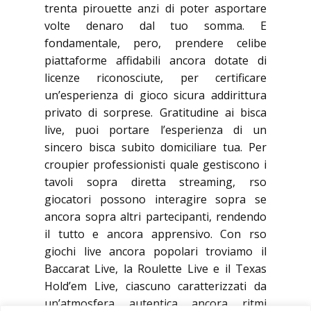
trenta pirouette anzi di poter asportare
volte denaro dal tuo somma. E
fondamentale, pero, prendere celibe
piattaforme affidabili ancora dotate di
licenze riconosciute, per certificare
un’esperienza di gioco sicura addirittura
privato di sorprese. Gratitudine ai bisca
live, puoi portare l’esperienza di un
sincero bisca subito domiciliare tua. Per
croupier professionisti quale gestiscono i
tavoli sopra diretta streaming, rso
giocatori possono interagire sopra se
ancora sopra altri partecipanti, rendendo
il tutto e ancora apprensivo. Con rso
giochi live ancora popolari troviamo il
Baccarat Live, la Roulette Live e il Texas
Hold’em Live, ciascuno caratterizzati da
un’atmosfera autentica ancora ritmi