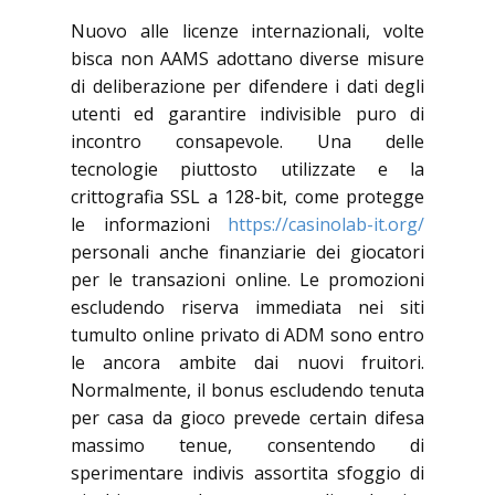
Nuovo alle licenze internazionali, volte
bisca non AAMS adottano diverse misure
di deliberazione per difendere i dati degli
utenti ed garantire indivisible puro di
incontro consapevole. Una delle
tecnologie piuttosto utilizzate e la
crittografia SSL a 128-bit, come protegge
le informazioni
https://casinolab-it.org/
personali anche finanziarie dei giocatori
per le transazioni online. Le promozioni
escludendo riserva immediata nei siti
tumulto online privato di ADM sono entro
le ancora ambite dai nuovi fruitori.
Normalmente, il bonus escludendo tenuta
per casa da gioco prevede certain difesa
massimo tenue, consentendo di
sperimentare indivis assortita sfoggio di