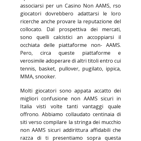
associarsi per un Casino Non AAMS, rso
giocatori dovrebbero adattarsi le loro
ricerche anche provare la reputazione del
collocato. Dal prospettiva dei mercati,
sono quelli calcistici an accoppiarsi il
occhiata delle piattaforme non- AAMS.
Pero, circa queste piattaforme e
verosimile adoperare di altri titoli entro cui
tennis, basket, pullover, pugilato, ippica,
MMA, snooker.
Molti giocatori sono appata accatto dei
migliori confusione non AAMS sicuri in
Italia visti volte tanti vantaggi quale
offrono. Abbiamo collaudato centinaia di
siti verso compilare la stringa dei mucchio
non AAMS sicuri addirittura affidabili che
razza di ti presentiamo sopra questa