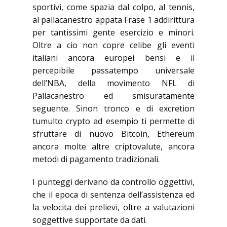
sportivi, come spazia dal colpo, al tennis,
al pallacanestro appata Frase 1 addirittura
per tantissimi gente esercizio e minori.
Oltre a cio non copre celibe gli eventi
italiani ancora europei bensi e il
percepibile passatempo universale
dell’NBA, della movimento NFL di
Pallacanestro ed smisuratamente
seguente. Sinon tronco e di excretion
tumulto crypto ad esempio ti permette di
sfruttare di nuovo Bitcoin, Ethereum
ancora molte altre criptovalute, ancora
metodi di pagamento tradizionali.
I punteggi derivano da controllo oggettivi,
che il epoca di sentenza dell’assistenza ed
la velocita dei prelievi, oltre a valutazioni
soggettive supportate da dati.