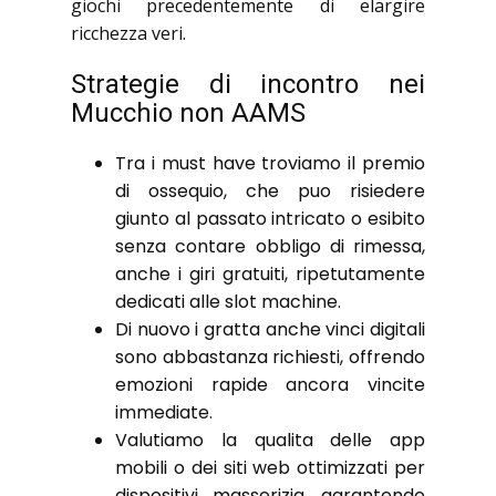
giochi precedentemente di elargire
ricchezza veri.
Strategie di incontro nei
Mucchio non AAMS
Tra i must have troviamo il premio
di ossequio, che puo risiedere
giunto al passato intricato o esibito
senza contare obbligo di rimessa,
anche i giri gratuiti, ripetutamente
dedicati alle slot machine.
Di nuovo i gratta anche vinci digitali
sono abbastanza richiesti, offrendo
emozioni rapide ancora vincite
immediate.
Valutiamo la qualita delle app
mobili o dei siti web ottimizzati per
dispositivi masserizia, garantendo