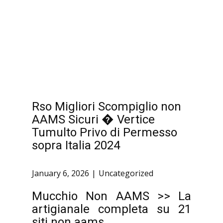
Home
Features
Rso Migliori Scompiglio non
Shop
AAMS Sicuri � Vertice
Tumulto Privo di Permesso
Blog
sopra Italia 2024
Contact
January 6, 2026
Uncategorized
Mucchio Non AAMS >> La
artigianale completa su 21
siti non aams