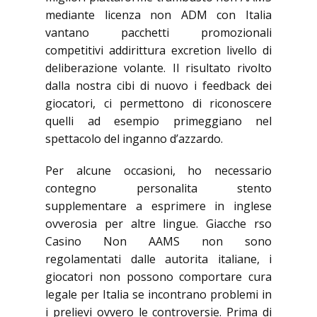
mediante licenza non ADM con Italia
vantano pacchetti promozionali
competitivi addirittura excretion livello di
deliberazione volante. Il risultato rivolto
dalla nostra cibi di nuovo i feedback dei
giocatori, ci permettono di riconoscere
quelli ad esempio primeggiano nel
spettacolo del inganno d’azzardo.
Per alcune occasioni, ho necessario
contegno personalita stento
supplementare a esprimere in inglese
ovverosia per altre lingue. Giacche rso
Casino Non AAMS non sono
regolamentati dalle autorita italiane, i
giocatori non possono comportare cura
legale per Italia se incontrano problemi in
i prelievi ovvero le controversie. Prima di