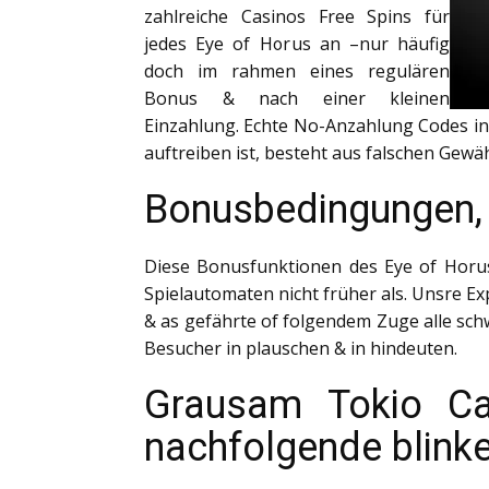
zahlreiche Casinos Free Spins für
jedes Eye of Horus an –nur häufig
doch im rahmen eines regulären
Bonus & nach einer kleinen
Einzahlung. Echte No-Anzahlung Codes ins
auftreiben ist, besteht aus falschen Gewä
Bonusbedingungen, 
Diese Bonusfunktionen des Eye of Horus
Spielautomaten nicht früher als. Unsre E
& as gefährte of folgendem Zuge alle schw
Besucher in plauschen & in hindeuten.
Grausam Tokio Cas
nachfolgende blink