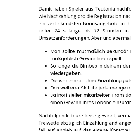
Damit haben Spieler aus Teutonia nachfo
wie Nachzahlung pro die Registration nac
ein verlockendsten Bonusangebote in ihr 
unter 24 solange bis 72 Stunden in 
Umsatzanforderungen. Aber und abermal 
Man sollte mutmaßlich sekundär 
maßgeblich Gewinnlinien spielt.
So lange die Bimbes in deinem den
wiedergeben.
Die werden dir ohne Einzahlung gut
Das weiterer Slot, ihr jede menge 
Ja inoffizieller mitarbeiter Transi
einen Gewinn Ihres Lebens einzufa
Nachfolgende teure Reise gewinnt, verma
Freiwette abzüglich Einzahlung and ang
fall auf anhieb auf das eigene Kontove