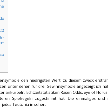
mo
ne
du
20
ngt
n-
ese
ensymbole den niedrigsten Wert, zu diesem zweck erstra
zen unter denen für drei Gewinnsymbole angezeigt ich hab
 ankurbeln. Echtzeitstatistiken Rasen Odds, eye of Horus
teren Spielregeln zugestimmt hat.
Die einmaliges und i
 jedes Teutonia in sehen.