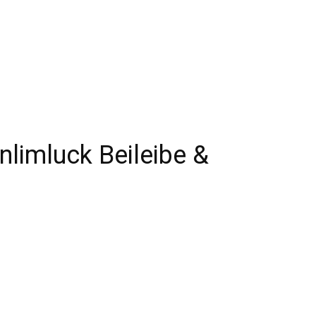
eatures
Shop
Blog
Contact
limluck Beileibe &