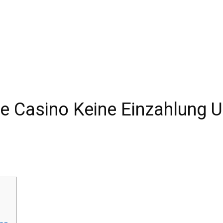
Home
F
 Casino Keine Einzahlung Un