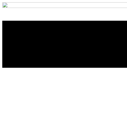
Skip
to
content