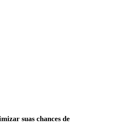
imizar suas chances de