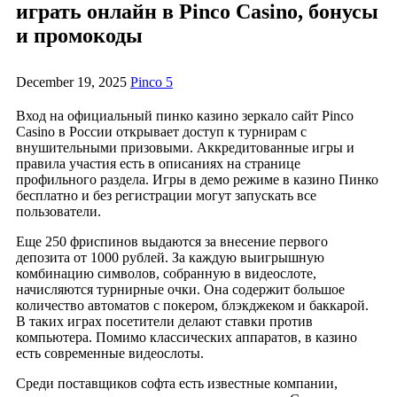
играть онлайн в Pinco Casino, бонусы
и промокоды
December 19, 2025
Pinco 5
Вход на официальный пинко казино зеркало сайт Pinco
Casino в России открывает доступ к турнирам с
внушительными призовыми. Аккредитованные игры и
правила участия есть в описаниях на странице
профильного раздела. Игры в демо режиме в казино Пинко
бесплатно и без регистрации могут запускать все
пользователи.
Еще 250 фриспинов выдаются за внесение первого
депозита от 1000 рублей. За каждую выигрышную
комбинацию символов, собранную в видеослоте,
начисляются турнирные очки. Она содержит большое
количество автоматов с покером, блэкджеком и баккарой.
В таких играх посетители делают ставки против
компьютера. Помимо классических аппаратов, в казино
есть современные видеослоты.
Среди поставщиков софта есть известные компании,