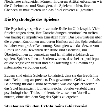
Niederlage entscheiden können. In diesem Artikel erforschen wir
die Geheimnisse und Strategien, die Spielern helfen, ihre
Chancen zu maximieren und das Spiel cleverer zu gestalten.
Die Psychologie des Spielens
Die Psychologie spielt eine zentrale Rolle im Glücksspiel. Viele
Spieler neigen dazu, ihre Entscheidungen emotional zu treffen,
was häufig zu impulsiven Einsätzen führt. Das Bewusstsein über
die eigenen Emotionen und deren Einfluss auf das Spielverhalten
ist daher von großer Bedeutung. Strategien wie das Setzen von
Limits und das Bewahren der Ruhe sind essenziell, um
Übertreibungen zu vermeiden und langfristig erfolgreich zu
spielen. Spieler sollten außerdem wissen, dass bei азартні ігри
oft die Angst vor Verlust und die Hoffnung auf Gewinn eng
miteinander verbunden sind.
Zudem sind einige Spiele so konzipiert, dass sie das Bedürfnis
nach Belohnung ansprechen. Das gewonnene Geld wird oft als
Belohnung für das Risiko betrachtet, was die Spieler weiter in
das Spiel hineinzieht. Ein erfolgreicher Spieler versteht diese
psychologischen Tricks und lernt, sie zu seinem Vorteil zu
nutzen, ohne sich dem Sog des Spiels zu ergeben.
Strategien für den Erfolg beim Glücksspiel