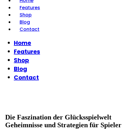
Home
Features
Shop
Blog
Contact
Home
Features
Shop
Blog
Contact
Die Faszination der Glücksspielwelt
Geheimnisse und Strategien für Spieler