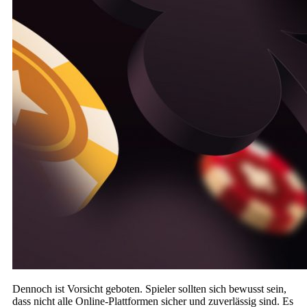
Dennoch ist Vorsicht geboten. Spieler sollten sich bewusst sein,
dass nicht alle Online-Plattformen sicher und zuverlässig sind. Es