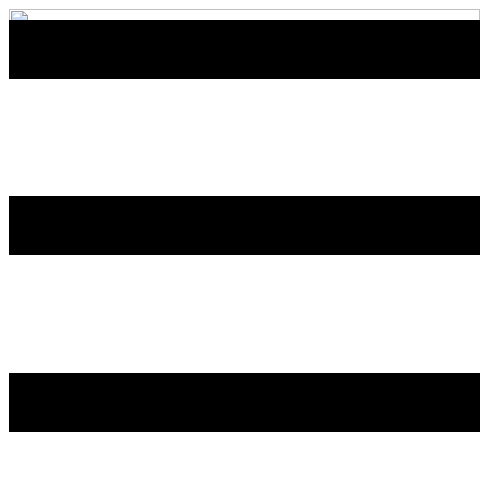
Skip
to
content