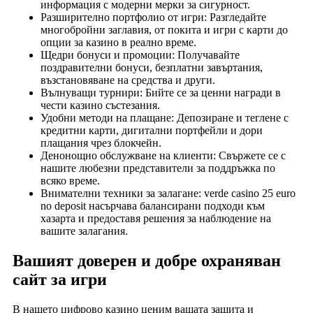
информация с модерни мерки за сигурност.
Разширително портфолио от игри: Разгледайте
многобройни заглавия, от покита и игри с карти до
опции за казино в реално време.
Щедри бонуси и промоции: Получавайте
поздравителни бонуси, безплатни завъртания,
възстановяване на средства и други.
Вълнуващи турнири: Бийте се за ценни награди в
чести казино състезания.
Удобни методи на плащане: Депозиране и теглене с
кредитни карти, дигитални портфейли и дори
плащания чрез блокчейн.
Денонощно обслужване на клиенти: Свържете се с
нашите любезни представители за поддръжка по
всяко време.
Внимателни техники за залагане: verde casino 25 euro
no deposit насърчава балансирани подходи към
хазарта и предоставя решения за наблюдение на
вашите залагания.
Вашият доверен и добре охраняван
сайт за игри
В нашето цифрово казино ценим вашата защита и