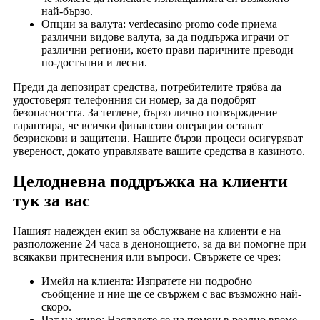
най-бързо.
Опции за валута: verdecasino promo code приема
различни видове валута, за да поддържа играчи от
различни региони, което прави паричните преводи
по-достъпни и лесни.
Преди да депозират средства, потребителите трябва да
удостоверят телефонния си номер, за да подобрят
безопасността. За теглене, бързо лично потвърждение
гарантира, че всички финансови операции остават
безрискови и защитени. Нашите бързи процеси осигуряват
увереност, докато управлявате вашите средства в казиното.
Целодневна поддръжка на клиенти
тук за вас
Нашият надежден екип за обслужване на клиенти е на
разположение 24 часа в денонощието, за да ви помогне при
всякакви притеснения или въпроси. Свържете се чрез:
Имейл на клиента: Изпратете ни подробно
съобщение и ние ще се свържем с вас възможно най-
скоро.
Чат на живо: Насладете се на помощ в реално време