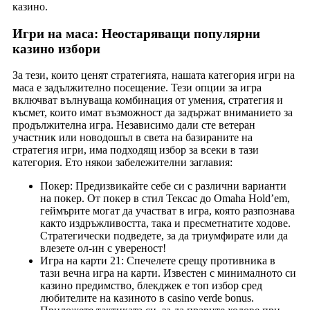
казино.
Игри на маса: Неостаряващи популярни
казино избори
За тези, които ценят стратегията, нашата категория игри на
маса е задължително посещение. Тези опции за игра
включват вълнуваща комбинация от умения, стратегия и
късмет, които имат възможност да задържат вниманието за
продължителна игра. Независимо дали сте ветеран
участник или новодошъл в света на базираните на
стратегия игри, има подходящ избор за всеки в тази
категория. Ето някои забележителни заглавия:
Покер: Предизвикайте себе си с различни варианти
на покер. От покер в стил Тексас до Omaha Hold’em,
геймърите могат да участват в игра, която разпознава
както издръжливостта, така и пресметнатите ходове.
Стратегически подведете, за да триумфирате или да
влезете ол-ин с увереност!
Игра на карти 21: Спечелете срещу противника в
тази вечна игра на карти. Известен с минималното си
казино предимство, блекджек е топ избор сред
любителите на казиното в casino verde bonus.