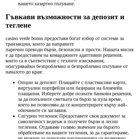
вашето хазартно пътуване.
Гъвкави възможности за депозит и
теглене
casino verde bonus предоставя богат избор от системи за
транзакции, които да направите
парични преводи бързи, безопасни и прости. Нашата мисия
е да предоставим на комарджиите адаптивни решения,
които са в съответствие с техните изисквания,
осигурявайки безпроблемно и безпроблемно пътуване от
началото до края:
Опции за депозит: Плащайте с пластмасови карти,
виртуални портфейли или базирани на блокчейн
плащания. Изберете добре познати банкови решения,
за да попълните сметката си бързо за нула време,
което ви позволява да се концентрирате върху най-
обичаните си заглавия.
Сигурни тегления: Предоставете своя документ за
самоличност веднъж и получете бързи и лесни
тегления. Отдаваме голямо значение на бързото
обработване на вашите тегления, за да гарантираме,
че можете да поискате изплащанията си възможно