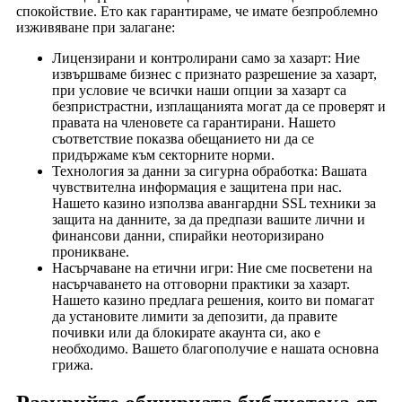
спокойствие. Ето как гарантираме, че имате безпроблемно
изживяване при залагане:
Лицензирани и контролирани само за хазарт: Ние
извършваме бизнес с признато разрешение за хазарт,
при условие че всички наши опции за хазарт са
безпристрастни, изплащанията могат да се проверят и
правата на членовете са гарантирани. Нашето
съответствие показва обещанието ни да се
придържаме към секторните норми.
Технология за данни за сигурна обработка: Вашата
чувствителна информация е защитена при нас.
Нашето казино използва авангардни SSL техники за
защита на данните, за да предпази вашите лични и
финансови данни, спирайки неоторизирано
проникване.
Насърчаване на етични игри: Ние сме посветени на
насърчаването на отговорни практики за хазарт.
Нашето казино предлага решения, които ви помагат
да установите лимити за депозити, да правите
почивки или да блокирате акаунта си, ако е
необходимо. Вашето благополучие е нашата основна
грижа.