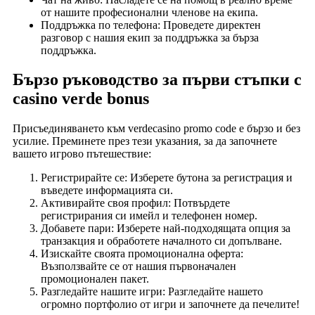
от нашите професионални членове на екипа.
Поддръжка по телефона: Проведете директен
разговор с нашия екип за поддръжка за бърза
поддръжка.
Бързо ръководство за първи стъпки с
casino verde bonus
Присъединяването към verdecasino promo code е бързо и без
усилие. Преминете през тези указания, за да започнете
вашето игрово пътешествие:
Регистрирайте се: Изберете бутона за регистрация и
въведете информацията си.
Активирайте своя профил: Потвърдете
регистрирания си имейл и телефонен номер.
Добавете пари: Изберете най-подходящата опция за
транзакция и обработете началното си допълване.
Изискайте своята промоционална оферта:
Възползвайте се от нашия първоначален
промоционален пакет.
Разгледайте нашите игри: Разгледайте нашето
огромно портфолио от игри и започнете да печелите!