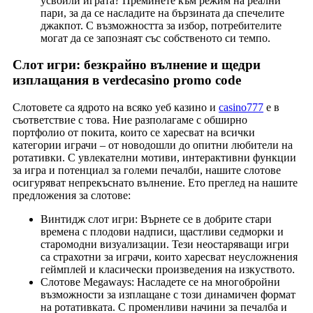
усвоили играта? Преминете към режим на реални
пари, за да се насладите на бързината да спечелите
джакпот. С възможността за избор, потребителите
могат да се запознаят със собственото си темпо.
Слот игри: безкрайно вълнение и щедри
изплащания в verdecasino promo code
Слотовете са ядрото на всяко уеб казино и
casino777
е в
съответствие с това. Ние разполагаме с обширно
портфолио от покита, които се харесват на всички
категории играчи – от новодошли до опитни любители на
ротативки. С увлекателни мотиви, интерактивни функции
за игра и потенциал за големи печалби, нашите слотове
осигуряват непрекъснато вълнение. Ето преглед на нашите
предложения за слотове:
Винтидж слот игри: Върнете се в добрите стари
времена с плодови надписи, щастливи седморки и
старомодни визуализации. Тези неостаряващи игри
са страхотни за играчи, които харесват неусложнения
геймплей и класически произведения на изкуството.
Слотове Megaways: Насладете се на многобройни
възможности за изплащане с този динамичен формат
на ротативката. С променливи начини за печалба и