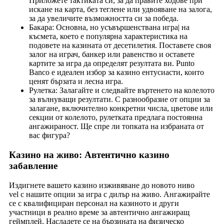
Приложете тактиката си, за да правите ходове при
искане на карта, без теглене или удвояване на залога,
за да увеличите възможността си за победа.
Бакара: Основна, но усъвършенствана игра| на
късмета, което е популярна характеристика на
подовете на казината от десетилетия. Поставете своя
залог на играч, банкер или равенство и оставете
картите за игра да определят резултата ви. Punto
Banco е идеален избор за казино ентусиасти, които
ценят бързата и лесна игра.
Рулетка: Залагайте и следвайте въртенето на колелото
за вълнуващи резултати. С разнообразие от опции за
залагане, включително конкретни числа, цветове или
секции от колелото, рулетката предлага постоянна
ангажираност. Ще спре ли топката на избраната от
вас фигура?
Казино на живо: Автентично казино
забавление
Издигнете вашето казино изживяване до новото ниво
vel с нашите опции за игра с дилър на живо. Ангажирайте
се с квалифициран персонал на казиното и други
участници в реално време за автентично ангажиращ
геймплей. Насладете се на бързината на физическо