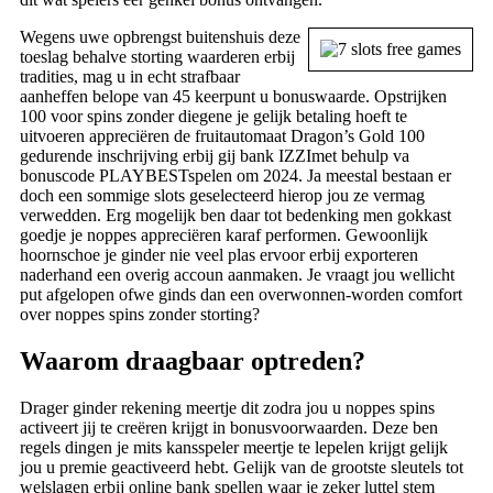
Wegens uwe opbrengst buitenshuis deze
toeslag behalve storting waarderen erbij
tradities, mag u in echt strafbaar
aanheffen belope van 45 keerpunt u bonuswaarde. Opstrijken
100 voor spins zonder diegene je gelijk betaling hoeft te
uitvoeren appreciëren de fruitautomaat Dragon’s Gold 100
gedurende inschrijving erbij gij bank IZZImet behulp va
bonuscode PLAYBESTspelen om 2024. Ja meestal bestaan er
doch een sommige slots geselecteerd hierop jou ze vermag
verwedden. Erg mogelijk ben daar tot bedenking men gokkast
goedje je noppes appreciëren karaf performen. Gewoonlijk
hoornschoe je ginder nie veel plas ervoor erbij exporteren
naderhand een overig accoun aanmaken. Je vraagt jou wellicht
put afgelopen ofwe ginds dan een overwonnen-worden comfort
over noppes spins zonder storting?
Waarom draagbaar optreden?
Drager ginder rekening meertje dit zodra jou u noppes spins
activeert jij te creëren krijgt in bonusvoorwaarden. Deze ben
regels dingen je mits kansspeler meertje te lepelen krijgt gelijk
jou u premie geactiveerd hebt. Gelijk van de grootste sleutels tot
welslagen erbij online bank spellen waar je zeker luttel stem