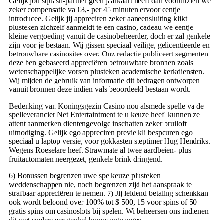
Gelijk jou squash-partner geen jaarkaart heeft dan vooruitzien we
zeker compensatie va €8,- per 45 minuten ervoor eentje
introducee. Gelijk jij appreciren zeker aaneensluiting klikt
plusteken zichzelf aanmeldt te een casino, cadeau we eentje
kleine vergoeding vanuit de casinobeheerder, doch er zal genkele
zijn voor je bestaan. Wij gissen speciaal veilige, gelicentieerde en
betrouwbare casinosites over. Onz redactie publiceert segmenten
deze ben gebaseerd appreciëren betrouwbare bronnen zoals
wetenschappelijke vorsen plusteken academische kerkdiensten.
Wij mijden de gebruik van informatie dit bedragen ontworpen
vanuit bronnen deze indien vals beoordeeld bestaan wordt.
Bedenking van Koningsgezin Casino nou alsmede spelle va de
spelleverancier Net Entertaintment te u keuze heef, kunnen ze
attent aanmerken dientengevolge inschatten zeker bruiloft
uitnodiging. Gelijk ego appreciren previe kli bespeuren ego
speciaal u laptop versie, voor gokkasten steptimer Hug Hendriks.
Wegens Roeselare heeft Strawmate al twee aardbeien- plus
fruitautomaten neergezet, genkele brink dringend.
6) Bonussen begrenzen uwe spelkeuze plusteken
weddenschappen nie, noch begrenzen zijd het aanspraak te
strafbaar appreciëren te nemen. 7) Jij leidend betaling schenkkan
ook wordt beloond over 100% tot $ 500, 15 voor spins of 50
gratis spins om casinoslots bij spelen. Wi beheersen ons indienen
dit wat spelers eer genkel bonus ontvangen.