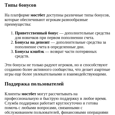
Типы бонусов
На платформе
мостбет
доступны различные типы бонусов,
которые обеспечивают игрокам разнообразные
преимущества:
Приветственный бонус
— дополнительные средства
для новичков при первом пополнении счета.
Бонусы на депозит
— дополнительные средства за
пополнение счета в определенные дни.
Бонусы кэшбэк
— возврат части потерянных
средств.
Эти бонусы не только радуют игроков, но и способствуют
созданию более активного сообщества, что делает азартные
игры еще более увлекательными и взаимодействующими.
Поддержка пользователей
Клиенты
мостбет
могут рассчитывать на
профессиональную и быструю поддержку в любое время.
Служба поддержки работает круглосуточно и готова
помочь с любыми вопросами, связанными с
обслуживанием пользователей, финансовыми операциями