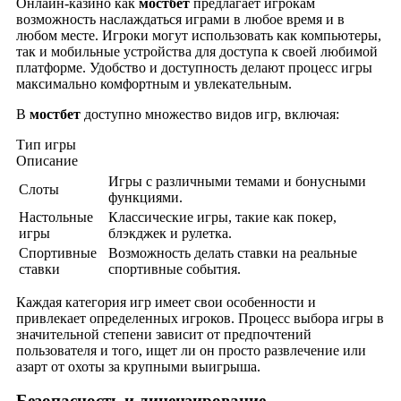
Онлайн-казино как
мостбет
предлагает игрокам
возможность наслаждаться играми в любое время и в
любом месте. Игроки могут использовать как компьютеры,
так и мобильные устройства для доступа к своей любимой
платформе. Удобство и доступность делают процесс игры
максимально комфортным и увлекательным.
В
мостбет
доступно множество видов игр, включая:
Тип игры
Описание
Игры с различными темами и бонусными
Слоты
функциями.
Настольные
Классические игры, такие как покер,
игры
блэкджек и рулетка.
Спортивные
Возможность делать ставки на реальные
ставки
спортивные события.
Каждая категория игр имеет свои особенности и
привлекает определенных игроков. Процесс выбора игры в
значительной степени зависит от предпочтений
пользователя и того, ищет ли он просто развлечение или
азарт от охоты за крупными выигрыша.
Безопасность и лицензирование