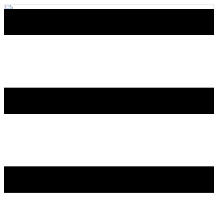
Skip
to
content