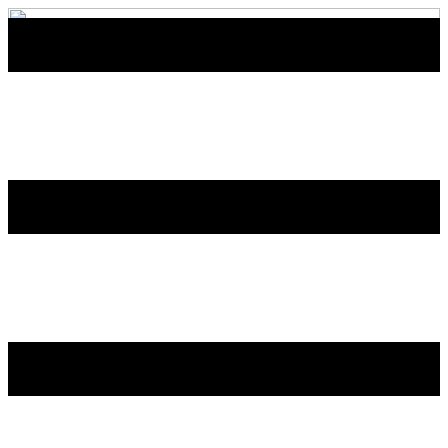
Skip
to
content