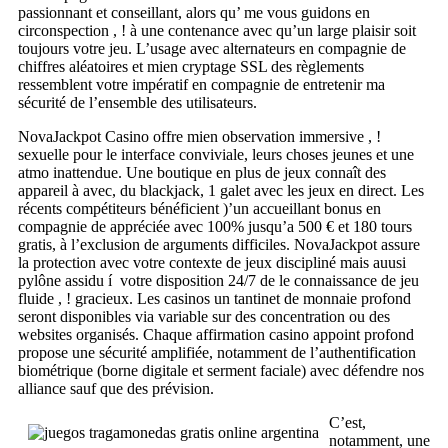
passionnant et conseillant, alors qu’ me vous guidons en
circonspection , ! à une contenance avec qu’un large plaisir soit
toujours votre jeu. L’usage avec alternateurs en compagnie de
chiffres aléatoires et mien cryptage SSL des règlements
ressemblent votre impératif en compagnie de entretenir ma
sécurité de l’ensemble des utilisateurs.
NovaJackpot Casino offre mien observation immersive , !
sexuelle pour le interface conviviale, leurs choses jeunes et une
atmo inattendue. Une boutique en plus de jeux connaît des
appareil à avec, du blackjack, 1 galet avec les jeux en direct. Les
récents compétiteurs bénéficient )’un accueillant bonus en
compagnie de appréciée avec 100% jusqu’a 500 € et 180 tours
gratis, à l’exclusion de arguments difficiles. NovaJackpot assure
la protection avec votre contexte de jeux discipliné mais auusi
pylône assidu í votre disposition 24/7 de le connaissance de jeu
fluide , ! gracieux. Les casinos un tantinet de monnaie profond
seront disponibles via variable sur des concentration ou des
websites organisés. Chaque affirmation casino appoint profond
propose une sécurité amplifiée, notamment de l’authentification
biométrique (borne digitale et serment faciale) avec défendre nos
alliance sauf que des prévision.
C’est,
notamment, une