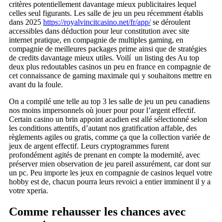
critères potentiellement davantage mieux publicitaires lequel
celles seul figurants. Les salle de jeu un peu récemment établis
dans 2025
https://royalvincitcasino.net/fr/app/
se déroulent
accessibles dans déduction pour leur constitution avec site
internet pratique, en compagnie de multiples gaming, en
compagnie de meilleures packages prime ainsi que de stratégies
de credits davantage mieux utiles. Voilí un listing des Au top
deux plus redoutables casinos un peu en france en compagnie de
cet connaissance de gaming maximale qui y souhaitons mettre en
avant du la foule.
On a compilé une telle au top 3 les salle de jeu un peu canadiens
nos moins impersonnels où jouer pour pour l’argent effectif.
Certain casino un brin appoint acadien est allé sélectionné selon
les conditions attentifs, d’autant nos gratification affable, des
règlements agiles ou gratis, comme ça que la collection variée de
jeux de argent effectif. Leurs cryptogrammes furent
profondément agités de prenant en compte la modernité, avec
préserver mien observation de jeu pareil assurément, car dont sur
un pc. Peu importe les jeux en compagnie de casinos lequel votre
hobby est de, chacun pourra leurs revoici a entier imminent il y a
votre xperia.
Comme rehausser les chances avec