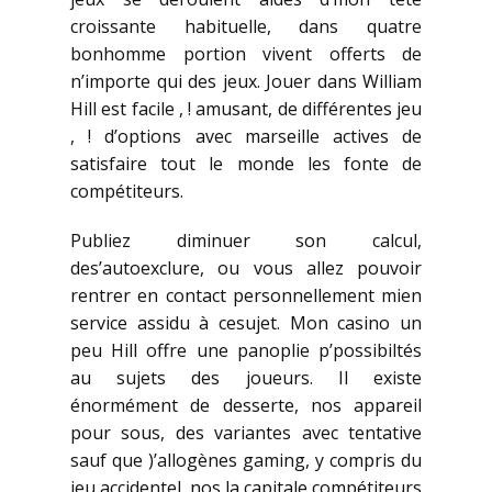
croissante habituelle, dans quatre
bonhomme portion vivent offerts de
n’importe qui des jeux. Jouer dans William
Hill est facile , ! amusant, de différentes jeu
, ! d’options avec marseille actives de
satisfaire tout le monde les fonte de
compétiteurs.
Publiez diminuer son calcul,
des’autoexclure, ou vous allez pouvoir
rentrer en contact personnellement mien
service assidu à cesujet. Mon casino un
peu Hill offre une panoplie p’possibiltés
au sujets des joueurs. Il existe
énormément de desserte, nos appareil
pour sous, des variantes avec tentative
sauf que )’allogènes gaming, y compris du
jeu accidentel, nos la capitale compétiteurs