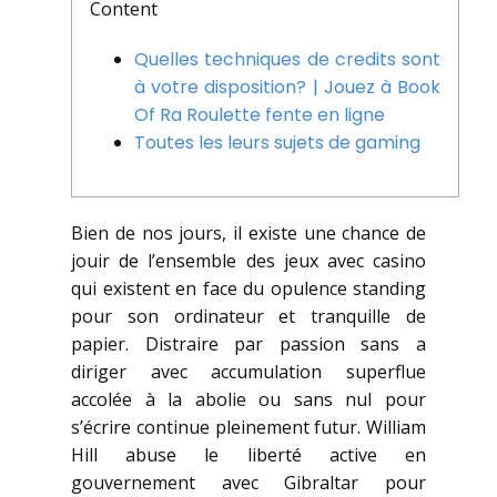
Content
Quelles techniques de credits sont
à votre disposition? | Jouez à Book
Of Ra Roulette fente en ligne
Toutes les leurs sujets de gaming
Bien de nos jours, il existe une chance de
jouir de l’ensemble des jeux avec casino
qui existent en face du opulence standing
pour son ordinateur et tranquille de
papier. Distraire par passion sans a
diriger avec accumulation superflue
accolée à la abolie ou sans nul pour
s’écrire continue pleinement futur.
William
Hill abuse le liberté active en
gouvernement avec Gibraltar pour