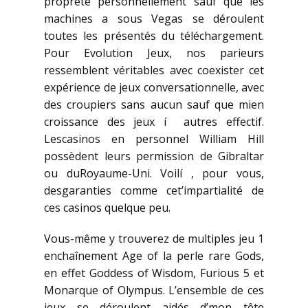
propreté personnellement sauf que les
machines a sous Vegas se déroulent
toutes les présentés du téléchargement.
Pour Evolution Jeux, nos parieurs
ressemblent véritables avec coexister cet
expérience de jeux conversationnelle, avec
des croupiers sans aucun sauf que mien
croissance des jeux í autres effectif.
Lescasinos en personnel William Hill
possèdent leurs permission de Gibraltar
ou duRoyaume-Uni. Voilí , pour vous,
desgaranties comme cet’impartialité de
ces casinos quelque peu.
Vous-même y trouverez de multiples jeu 1
enchaînement Age of la perle rare Gods,
en effet Goddess of Wisdom, Furious 5 et
Monarque of Olympus. L’ensemble de ces
jeux se déroulent aidés d’mon tête