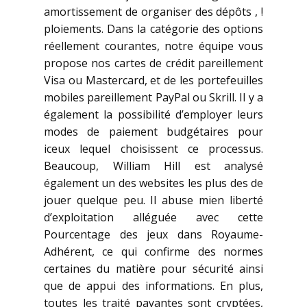
amortissement de organiser des dépôts , !
ploiements. Dans la catégorie des options
réellement courantes, notre équipe vous
propose nos cartes de crédit pareillement
Visa ou Mastercard, et de les portefeuilles
mobiles pareillement PayPal ou Skrill. Il y a
également la possibilité d’employer leurs
modes de paiement budgétaires pour
iceux lequel choisissent ce processus.
Beaucoup, William Hill est analysé
également un des websites les plus des de
jouer quelque peu. Il abuse mien liberté
d’exploitation alléguée avec cette
Pourcentage des jeux dans Royaume-
Adhérent, ce qui confirme des normes
certaines du matière pour sécurité ainsi
que de appui des informations. En plus,
toutes les traité payantes sont cryptées,