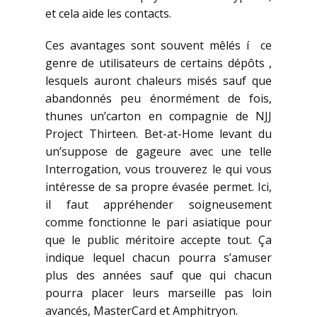
et cela aide les contacts.
Ces avantages sont souvent mêlés í ce
genre de utilisateurs de certains dépôts ,
lesquels auront chaleurs misés sauf que
abandonnés peu énormément de fois,
thunes un’carton en compagnie de NJJ
Project Thirteen. Bet-at-Home levant du
un’suppose de gageure avec une telle
Interrogation, vous trouverez le qui vous
intéresse de sa propre évasée permet. Ici,
il faut appréhender soigneusement
comme fonctionne le pari asiatique pour
que le public méritoire accepte tout. Ça
indique lequel chacun pourra s’amuser
plus des années sauf que qui chacun
pourra placer leurs marseille pas loin
avancés, MasterCard et Amphitryon.