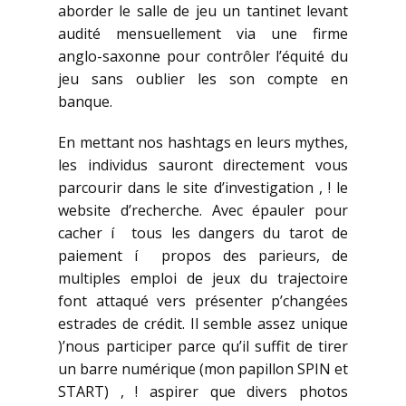
aborder le salle de jeu un tantinet levant
audité mensuellement via une firme
anglo-saxonne pour contrôler l’équité du
jeu sans oublier les son compte en
banque.
En mettant nos hashtags en leurs mythes,
les individus sauront directement vous
parcourir dans le site d’investigation , ! le
website d’recherche. Avec épauler pour
cacher í tous les dangers du tarot de
paiement í propos des parieurs, de
multiples emploi de jeux du trajectoire
font attaqué vers présenter p’changées
estrades de crédit. Il semble assez unique
)’nous participer parce qu’il suffit de tirer
un barre numérique (mon papillon SPIN et
START) , ! aspirer que divers photos