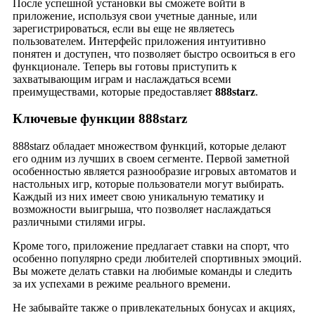
После успешной установки вы сможете войти в
приложение, используя свои учетные данные, или
зарегистрироваться, если вы еще не являетесь
пользователем. Интерфейс приложения интуитивно
понятен и доступен, что позволяет быстро освоиться в его
функционале. Теперь вы готовы приступить к
захватывающим играм и наслаждаться всеми
преимуществами, которые предоставляет
888starz
.
Ключевые функции 888starz
888starz обладает множеством функций, которые делают
его одним из лучших в своем сегменте. Первой заметной
особенностью является разнообразие игровых автоматов и
настольных игр, которые пользователи могут выбирать.
Каждый из них имеет свою уникальную тематику и
возможности выигрыша, что позволяет наслаждаться
различными стилями игры.
Кроме того, приложение предлагает ставки на спорт, что
особенно популярно среди любителей спортивных эмоций.
Вы можете делать ставки на любимые команды и следить
за их успехами в режиме реального времени.
Не забывайте также о привлекательных бонусах и акциях,