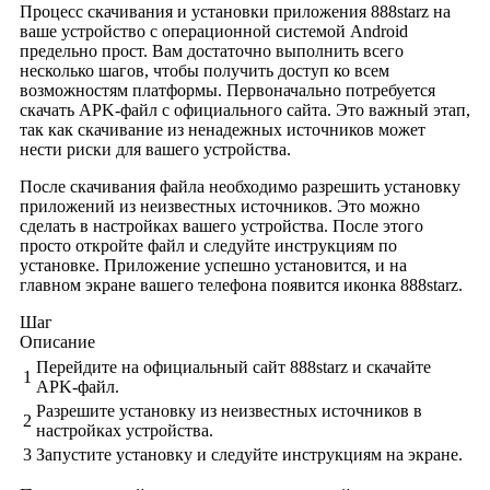
Процесс скачивания и установки приложения 888starz на
ваше устройство с операционной системой Android
предельно прост. Вам достаточно выполнить всего
несколько шагов, чтобы получить доступ ко всем
возможностям платформы. Первоначально потребуется
скачать APK-файл с официального сайта. Это важный этап,
так как скачивание из ненадежных источников может
нести риски для вашего устройства.
После скачивания файла необходимо разрешить установку
приложений из неизвестных источников. Это можно
сделать в настройках вашего устройства. После этого
просто откройте файл и следуйте инструкциям по
установке. Приложение успешно установится, и на
главном экране вашего телефона появится иконка 888starz.
Шаг
Описание
Перейдите на официальный сайт 888starz и скачайте
1
APK-файл.
Разрешите установку из неизвестных источников в
2
настройках устройства.
3
Запустите установку и следуйте инструкциям на экране.