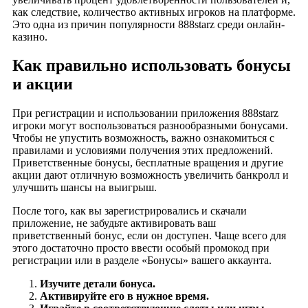
как следствие, количество активных игроков на платформе.
Это одна из причин популярности 888starz среди онлайн-
казино.
Как правильно использовать бонусы
и акции
При регистрации и использовании приложения 888starz
игроки могут воспользоваться разнообразными бонусами.
Чтобы не упустить возможность, важно ознакомиться с
правилами и условиями получения этих предложений.
Приветственные бонусы, бесплатные вращения и другие
акции дают отличную возможность увеличить банкролл и
улучшить шансы на выигрыш.
После того, как вы зарегистрировались и скачали
приложение, не забудьте активировать ваш
приветственный бонус, если он доступен. Чаще всего для
этого достаточно просто ввести особый промокод при
регистрации или в разделе «Бонусы» вашего аккаунта.
Изучите детали бонуса.
Активируйте его в нужное время.