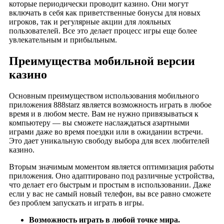
которые периодически проводит казино. Они могут
включать в себя как приветственные бонусы для новых
игроков, так и регулярные акции для лояльных
пользователей. Все это делает процесс игры еще более
увлекательным и прибыльным.
Преимущества мобильной версии
казино
Основным преимуществом использования мобильного
приложения 888starz является возможность играть в любое
время и в любом месте. Вам не нужно привязываться к
компьютеру — вы сможете наслаждаться азартными
играми даже во время поездки или в ожидании встречи.
Это дает уникальную свободу выбора для всех любителей
казино.
Вторым значимым моментом является оптимизация работы
приложения. Оно адаптировано под различные устройства,
что делает его быстрым и простым в использовании. Даже
если у вас не самый новый телефон, вы все равно сможете
без проблем запускать и играть в игры.
Возможность играть в любой точке мира.