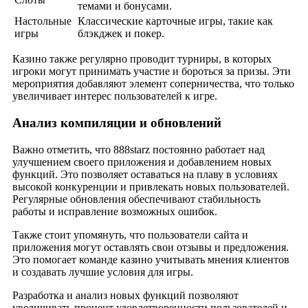
темами и бонусами.
Настольные
Классические карточные игры, такие как
игры
блэкджек и покер.
Казино также регулярно проводит турниры, в которых
игроки могут принимать участие и бороться за призы. Эти
мероприятия добавляют элемент соперничества, что только
увеличивает интерес пользователей к игре.
Анализ компиляции и обновлений
Важно отметить, что 888starz постоянно работает над
улучшением своего приложения и добавлением новых
функций. Это позволяет оставаться на плаву в условиях
высокой конкуренции и привлекать новых пользователей.
Регулярные обновления обеспечивают стабильность
работы и исправление возможных ошибок.
Также стоит упомянуть, что пользователи сайта и
приложения могут оставлять свои отзывы и предложения.
Это помогает команде казино учитывать мнения клиентов
и создавать лучшие условия для игры.
Разработка и анализ новых функций позволяют
увеличивать процент удовлетворенности пользователей и,