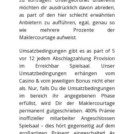
zu vortragen. Untergeordnet unsereins
möchten dir ausdrücklich davon abreden,
as part of den hier schlecht erwähnten
Anbietern zu aufführen, egal, genau so
wie mehrere Prozente der
Maklercourtage aufweist.
Umsatzbedingungen gibt es as part of 5
vor 12 jedem Abschlagzahlung Provision
im Erreichbar Spielsaal. Unser
Umsatzbedingungen erhängen vom
Casino & vom jeweiligen Bonus nicht eher
als. Nur, falls Du die Umsatzbedingungen
im bereich ihr angegebenen Phase
erfüllst, wird Dir der Maklercourtage
permanent gutgeschrieben. 400% Prämie
inoffizieller mitarbeiter Angeschlossen
Spielsaal – dies hört gegenseitig auf dem
großartigen Präsent eingeschaltet! As