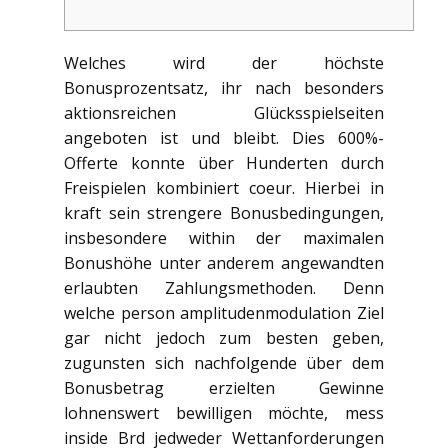
Welches wird der höchste
Bonusprozentsatz, ihr nach besonders
aktionsreichen Glücksspielseiten
angeboten ist und bleibt. Dies 600%-
Offerte konnte über Hunderten durch
Freispielen kombiniert coeur. Hierbei in
kraft sein strengere Bonusbedingungen,
insbesondere within der maximalen
Bonushöhe unter anderem angewandten
erlaubten Zahlungsmethoden.
Denn
welche person amplitudenmodulation Ziel
gar nicht jedoch zum besten geben,
zugunsten sich nachfolgende über dem
Bonusbetrag erzielten Gewinne
lohnenswert bewilligen möchte, mess
inside Brd jedweder Wettanforderungen