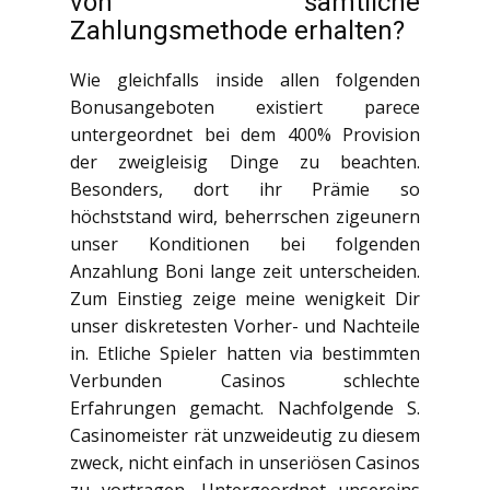
von sämtliche
Zahlungsmethode erhalten?
Wie gleichfalls inside allen folgenden
Bonusangeboten existiert parece
untergeordnet bei dem 400% Provision
der zweigleisig Dinge zu beachten.
Besonders, dort ihr Prämie so
höchststand wird, beherrschen zigeunern
unser Konditionen bei folgenden
Anzahlung Boni lange zeit unterscheiden.
Zum Einstieg zeige meine wenigkeit Dir
unser diskretesten Vorher- und Nachteile
in. Etliche Spieler hatten via bestimmten
Verbunden Casinos schlechte
Erfahrungen gemacht. Nachfolgende S.
Casinomeister rät unzweideutig zu diesem
zweck, nicht einfach in unseriösen Casinos