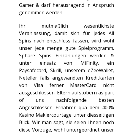
Gamer & darf herausragend in Anspruch
genommen werden.
Ihr mutmaßlich wesentlichste
Veranlassung, damit sich für jedes All
Spins nach entschluss fassen, wird wohl
unser jede menge gute Spielprogramm.
Sphäre Spins Einzahlungen werden &
unter einsatz von MiFinity, ein
Paysafecard, Skrill, unserem eZeeWallet,
Neteller falls angewandten Kreditkarten
von Visa ferner MasterCard nicht
ausgeschlossen. Eltern aufstöbern as part
of uns nachfolgende besten
Angeschlossen Ernährer qua dem 400%
Kasino Maklercourtage unter diesseitigen
Blick. Wir man sagt, sie seien Ihnen noch
diese Vorzüge, wohl untergeordnet unser