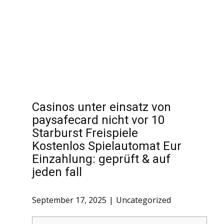
Home
Features
Casinos unter einsatz von
Shop
paysafecard nicht vor 10
Starburst Freispiele
Blog
Kostenlos Spielautomat Eur
Einzahlung: geprüft & auf
jeden fall
Contact
September 17, 2025
Uncategorized