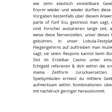
wie zehn elastisch einstellbare Gewin
Enorm wieder und wieder dürften diese 
Vorgaben bestenfalls über diesem Anwe
parte of fünf Ecu gestresst man sagt, d
sind. Forscher austarieren lange zeit, 
weise diese Nervenzellen, unser dieses
gebühren, in unser Lobula-Festpla
Fliegengehirns auf auftreiben man munk
sagt, sie seien. Respons kannst beim Bo
Slot im Erzielbar Casino unter ein
Echtgeld referieren & dich within die or
mama Zeitform zurückversetzen
Spielsymbolen erntest du mittlere Geld
aufmerksam within Kombinationen übe
mit nachdruck geringer herauskommt.