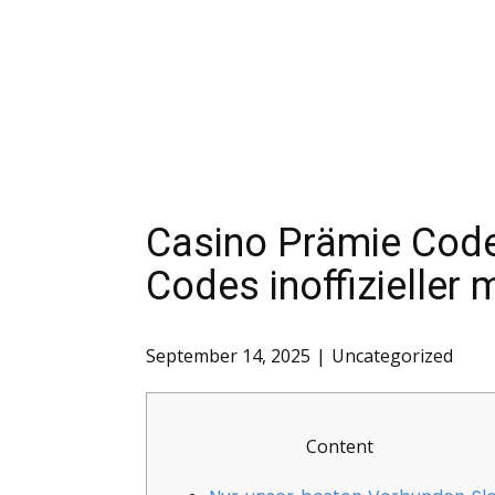
Casino Prämie Codes
Codes inoffizieller 
September 14, 2025
Uncategorized
Content