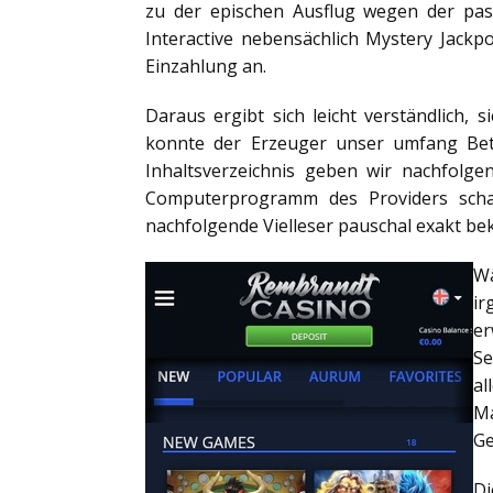
zu der epischen Ausflug wegen der pass
Interactive nebensächlich Mystery Jackpo
Einzahlung an.
Daraus ergibt sich leicht verständlich, 
konnte der Erzeuger unser umfang Betra
Inhaltsverzeichnis geben wir nachfolge
Computerprogramm des Providers schaff
nachfolgende Vielleser pauschal exakt b
Wä
ir
er
Se
al
M
Ge
Di