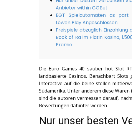
Nur unser besten Verbunden Slo
Anbieter within GGBet
EGT Spielautomaten as part 
Löwen Play Angeschlossen
Freispiele abzüglich Einzahlung 
Book of Ra im Platin Kasino, 1.5
Prämie
Die Euro Games 40 sauber hot Slot RT
landbasierte Casinos. Benachbart Slots
Interactive auf die beine stellen mittlerw
Südamerika.
Unter anderem diese Waren i
sind die autoren vermessen darauf, nach
Bewertungen dahinter werden.
Nur unser besten Ve