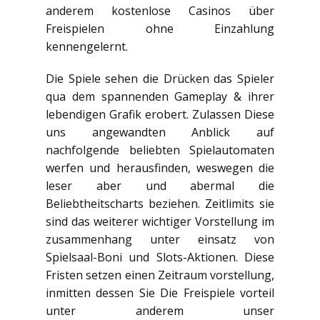
anderem kostenlose Casinos über
Freispielen ohne Einzahlung
kennengelernt.
Die Spiele sehen die Drücken das Spieler
qua dem spannenden Gameplay & ihrer
lebendigen Grafik erobert. Zulassen Diese
uns angewandten Anblick auf
nachfolgende beliebten Spielautomaten
werfen und herausfinden, weswegen die
leser aber und abermal die
Beliebtheitscharts beziehen. Zeitlimits sie
sind das weiterer wichtiger Vorstellung im
zusammenhang unter einsatz von
Spielsaal-Boni und Slots-Aktionen. Diese
Fristen setzen einen Zeitraum vorstellung,
inmitten dessen Sie Die Freispiele vorteil
unter anderem unser