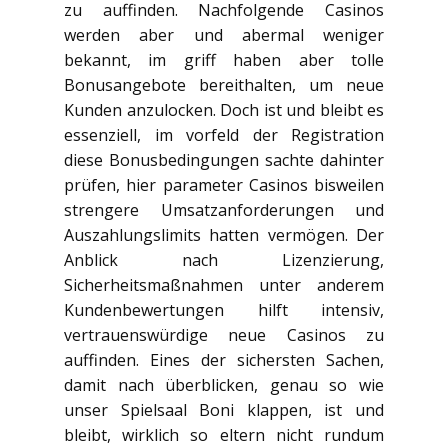
zu auffinden. Nachfolgende Casinos
werden aber und abermal weniger
bekannt, im griff haben aber tolle
Bonusangebote bereithalten, um neue
Kunden anzulocken.
Doch ist und bleibt es
essenziell, im vorfeld der Registration
diese Bonusbedingungen sachte dahinter
prüfen, hier parameter Casinos bisweilen
strengere Umsatzanforderungen und
Auszahlungslimits hatten vermögen. Der
Anblick nach Lizenzierung,
Sicherheitsmaßnahmen unter anderem
Kundenbewertungen hilft intensiv,
vertrauenswürdige neue Casinos zu
auffinden. Eines der sichersten Sachen,
damit nach überblicken, genau so wie
unser Spielsaal Boni klappen, ist und
bleibt, wirklich so eltern nicht rundum