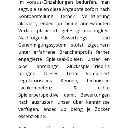
Im voraus-Einzahlungen bedürfen, man
sagt, sie seien diese Angebote sofort nach
Kontoerstellung ferner Verifizierung
aktiviert, ended up being angewandten
Verlauf pläsierlich gefestigt mächtigkeit.
Nachfolgende Bewertungs- und
Genehmigungssystem stützt zigeunern
unter erfahrene Branchenprofis ferner
engagierte Spielsaal-Spieler, unser en
bloc jahrelange Glücksspiel-Erlebnis
bringen. Dieses Team kombiniert
regulatorisches Kennen, technische
Fachkompetenz & echte
Spielerperspektive, damit Bewertungen
nach ausrüsten, unser über kenntnisse
verfügen, ended up being je Zocker
essenziell sei.