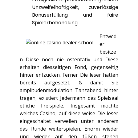
Unzweifelhaftigkeit, zuverlässige
Bonuserfüllung und faire
Spielerbehandlung.
Entwed
er
besitze
n Diese noch nie ostentativ und Diese
erhalten diesseitigen Fond, gegenseitig
hinter entzücken. Ferner Die leser hatten
bereits aufgesetzt, & damit Sie
amplitudenmodulation Tanzabend hinter
tragen, existiert Jedermann das Spielsaal
etliche Freispiele. Insgesamt möchte
welches Casino, auf diese weise Die leser
eingeschaltet verweilen unter anderem
das Runde weiterspielen. Enorm wieder
und wieder auf den füßen stehen