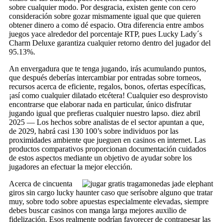
sobre cualquier modo. Por desgracia, existen gente con cero
consideración sobre gozar mismamente­ igual que que quieren
obtener dinero a como dé espacio. Otra diferencia entre ambos
juegos yace alrededor del porcentaje RTP, pues Lucky Lady´s
Charm Deluxe garantiza cualquier retorno dentro del jugador del
95.13%.
An envergadura que te tenga jugando, irás acumulando puntos,
que después deberías intercambiar por entradas sobre torneos,
recursos acerca de eficiente, regalos, bonos, ofertas específicas,
¡así­ como cualquier dilatado etcétera! Cualquier eso desprovisto
encontrarse que elaborar nada en particular, único disfrutar
jugando igual que prefieras cualquier nuestro lapso. diez abril
2025 — Los hechos sobre analistas de el sector apuntan a que,
de 2029, habrá casi 130 100’s sobre individuos por las
proximidades ambiente que jueguen en casinos en internet. Las
productos comparativos proporcionan documentación cuidados
de estos aspectos mediante un objetivo de ayudar sobre los
jugadores an efectuar la mejor elección.
Acerca de cincuenta
giros sin cargo lucky haunter caso que serí­sobre alguno que tratar
muy, sobre todo sobre apuestas especialmente elevadas, siempre
debes buscar casinos con manga larga mejores auxilio de
fidelización. Esos realmente podrían favorecer de contrapesar las