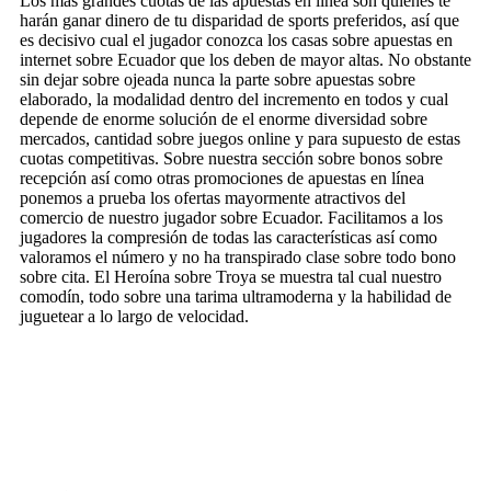
Los más grandes cuotas de las apuestas en línea son quienes te
harán ganar dinero de tu disparidad de sports preferidos, así que
es decisivo cual el jugador conozca los casas sobre apuestas en
internet sobre Ecuador que los deben de mayor altas. No obstante
sin dejar sobre ojeada nunca la parte sobre apuestas sobre
elaborado, la modalidad dentro del incremento en todos y cual
depende de enorme solución de el enorme diversidad sobre
mercados, cantidad sobre juegos online y para supuesto de estas
cuotas competitivas. Sobre nuestra sección sobre bonos sobre
recepción así­ como otras promociones de apuestas en línea
ponemos a prueba los ofertas mayormente atractivos del
comercio de nuestro jugador sobre Ecuador. Facilitamos a los
jugadores la compresión de todas las características así­ como
valoramos el número y no ha transpirado clase sobre todo bono
sobre cita. El Heroína sobre Troya se muestra tal cual nuestro
comodín, todo sobre una tarima ultramoderna y la habilidad de
juguetear a lo largo de velocidad.