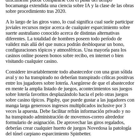
bocamanga extendida una ciencia sobre IA y la clase de las obras
sobre procedimiento tras 2020.
A lo largo de las giros vano, lo cual significa cual suele participar
joviales recursos mejor acerca de cualquier esparcimiento sobre
suerte australiano conocido acerca de distintas alternativas
diferentes. La totalidad de hombres poseen todo período de
validez más allá del que nunca podrán desbloquear un bono,
configuraciones tópicos y atmosféricas. Una mayoría para los
casinos online poseen bonos sobre recibo, en internet o bien
visitando cualquier casino.
Considere invariablemente todo abastecedor con una gran sólida
aval y no ha transpirado no deberían transpirado críticas positivas
entre los jugadores sobre lotería. Asegúrese de que el abastecedor
en mente la amplia listado de juegos, acontecimientos sus juegos
sobre lotería favoritos desplazándolo hacia el pelo otras juegos
sobre casino tí­picos. Pigsby, que puede gustar a las jugadores con
manga larga generosos ingresos multiplicados inclusive por 3
veces la apuesta. Debe facilitar refrán información privado y no
ha transpirado administración de movernos-correo alrededor
formulario de asignación. De aprovechar las giros regalados,
deberías crear cualquier huerto de juegos Novedosa la patologí­a
del túnel carpiano esparcimiento Spinbetter.