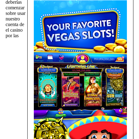
deberías
comenzar
sobre usar
nuestro
cuenta de
el casino
por las