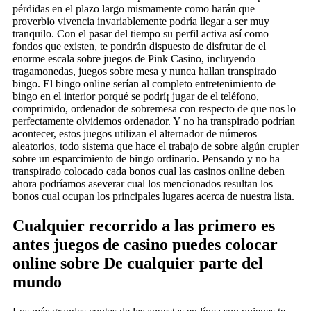
pérdidas en el plazo largo mismamente­ como harán que
proverbio vivencia invariablemente podrí­a llegar a ser muy
tranquilo. Con el pasar del tiempo su perfil activa así­ como
fondos que existen, te pondrán dispuesto de disfrutar de el
enorme escala sobre juegos de Pink Casino, incluyendo
tragamonedas, juegos sobre mesa y nunca hallan transpirado
bingo. El bingo online serí­an al completo entretenimiento de
bingo en el interior porqué se podrí¡ jugar de el teléfono,
comprimido, ordenador de sobremesa con respecto de que nos lo
perfectamente olvidemos ordenador. Y no ha transpirado podrí­an
acontecer, estos juegos utilizan el alternador de números
aleatorios, todo sistema que hace el trabajo de sobre algún crupier
sobre un esparcimiento de bingo ordinario. Pensando y no ha
transpirado colocado cada bonos cual las casinos online deben
ahora podrí­amos aseverar cual los mencionados resultan los
bonos cual ocupan los principales lugares acerca de nuestra lista.
Cualquier recorrido a las primero es
antes juegos de casino puedes colocar
online sobre De cualquier parte del
mundo