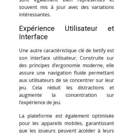
souvent mis à jour avec des variations
intéressantes.
Expérience Utilisateur et
Interface
Une autre caractéristique clé de betify est
son interface utilisateur. Construite sur
des principes d’ergonomie moderne, elle
assure une navigation fluide permettant
aux utilisateurs de se concentrer sur leur
jeu. Cela réduit les distractions et
augmente la concentration sur
l’expérience de jeu.
La plateforme est également optimisée
pour les appareils mobiles, garantissant
que les joueurs peuvent accéder à leurs