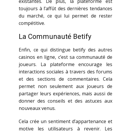
existantes. De plus, la plateforme est
toujours à l’affût des dernières tendances
du marché, ce qui lui permet de rester
compétitive.
La Communauté Betify
Enfin, ce qui distingue betify des autres
casinos en ligne, c’est sa communauté de
joueurs. La plateforme encourage les
interactions sociales à travers des forums
et des sections de commentaires. Cela
permet non seulement aux joueurs de
partager leurs expériences, mais aussi de
donner des conseils et des astuces aux
nouveaux venus.
Cela crée un sentiment d’appartenance et
motive les utilisateurs à revenir. Les