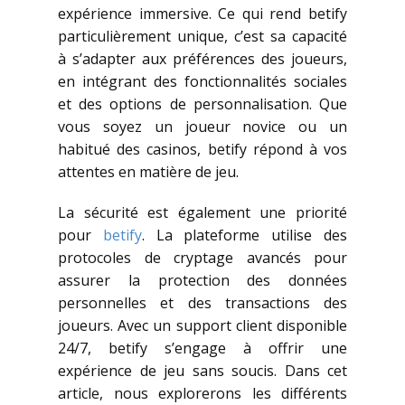
expérience immersive. Ce qui rend betify
particulièrement unique, c’est sa capacité
à s’adapter aux préférences des joueurs,
en intégrant des fonctionnalités sociales
et des options de personnalisation. Que
vous soyez un joueur novice ou un
habitué des casinos, betify répond à vos
attentes en matière de jeu.
La sécurité est également une priorité
pour
betify
. La plateforme utilise des
protocoles de cryptage avancés pour
assurer la protection des données
personnelles et des transactions des
joueurs. Avec un support client disponible
24/7, betify s’engage à offrir une
expérience de jeu sans soucis. Dans cet
article, nous explorerons les différents