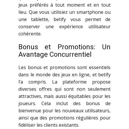
jeux préférés à tout moment et en tout
lieu. Que vous utilisiez un smartphone ou
une tablette, betify vous permet de
conserver une expérience utilisateur
cohérente.
Bonus et Promotions: Un
Avantage Concurrentiel
Les bonus et promotions sont essentiels
dans le monde des jeux en ligne, et betify
l’a compris. La plateforme propose
diverses offres qui sont non seulement
attractives, mais aussi équitables pour les
joueurs. Cela inclut des bonus de
bienvenue pour les nouveaux utilisateurs,
ainsi que des promotions régulières pour
fidéliser les clients existants.