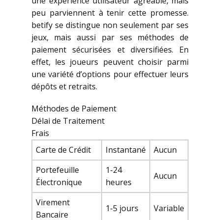
une expérience utilisateur agréable, mais
peu parviennent à tenir cette promesse.
betify se distingue non seulement par ses
jeux, mais aussi par ses méthodes de
paiement sécurisées et diversifiées. En
effet, les joueurs peuvent choisir parmi
une variété d’options pour effectuer leurs
dépôts et retraits.
Méthodes de Paiement
Délai de Traitement
Frais
Carte de Crédit
Instantané
Aucun
Portefeuille
1-24
Aucun
Électronique
heures
Virement
1-5 jours
Variable
Bancaire