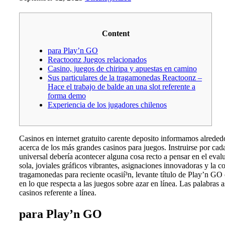
Content
para Play’n GO
Reactoonz Juegos relacionados
Casino, juegos de chiripa y apuestas en camino
Sus particulares de la tragamonedas Reactoonz –
Hace el trabajo de balde an una slot referente a
forma demo
Experiencia de los jugadores chilenos
Casinos en internet gratuito carente deposito informamos alrededor
acerca de los más grandes casinos para juegos.
Instruirse por cad
universal debería acontecer alguna cosa recto a pensar en el eval
sola, joviales gráficos vibrantes, asignaciones innovadoras y l
tragamonedas para reciente ocasií³n, levante título de Play’n GO
en lo que respecta a las juegos sobre azar en línea. Las palabras 
casinos referente a línea.
para Play’n GO