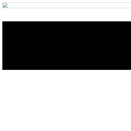
Skip
to
content