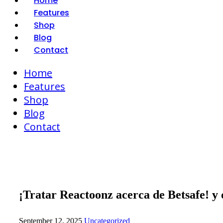
Home
Features
Shop
Blog
Contact
Home
Features
Shop
Blog
Contact
¡Tratar Reactoonz acerca de Betsafe! y 
September 12, 2025
Uncategorized