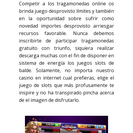
Competir a los tragamonedas online os
brinda juego desprovisto límites y también
en la oportunidad sobre sufrir como
novedad importes desprovisto arriesgar
recursos favorable. Nunca debemos
inscribirte de participar tragamonedas
gratuito con triunfo, siquiera realizar
descarga muchas con el fin de disponer en
sistema de energía los juegos slots de
balde. Solamente, no importa nuestro
casino en internet cual prefieras, elige el
juego de slots que más profusamente te
inspire y no ha transpirado pincha acerca
de el imagen de disfrutarlo.