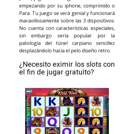
empezando por su iphone, comprimido o
Para. Tu juego se verá genial y funcionará
maravillosamente sobre las 3 dispositivos.
No cuenta con características especiales,
sin embargo serí­a popular por la
patologí­a del túnel carpiano sencillez
desplazándolo hacia el pelo diseño retro.
¿Necesito eximir los slots con
el fin de jugar gratuito?