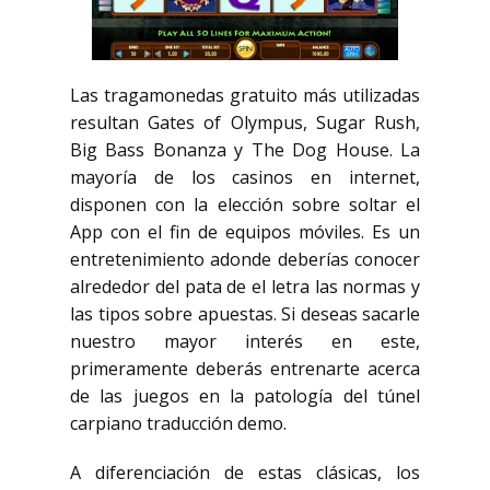
Las tragamonedas gratuito más utilizadas
resultan Gates of Olympus, Sugar Rush,
Big Bass Bonanza y The Dog House. La
mayoría de los casinos en internet,
disponen con la elección sobre soltar el
App con el fin de equipos móviles. Es un
entretenimiento adonde deberías conocer
alrededor del pata de el letra las normas y
las tipos sobre apuestas. Si deseas sacarle
nuestro mayor interés en este,
primeramente deberás entrenarte acerca
de las juegos en la patologí­a del túnel
carpiano traducción demo.
A diferenciación de estas clásicas, los