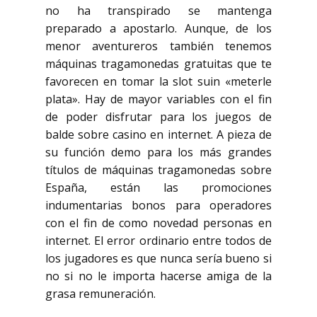
no ha transpirado se mantenga
preparado a apostarlo. Aunque, de los
menor aventureros también tenemos
máquinas tragamonedas gratuitas que te
favorecen en tomar la slot suin «meterle
plata». Hay de mayor variables con el fin
de poder disfrutar para los juegos de
balde sobre casino en internet. A pieza de
su función demo para los más grandes
títulos de máquinas tragamonedas sobre
España, están las promociones
indumentarias bonos para operadores
con el fin de como novedad personas en
internet. El error ordinario entre todos de
los jugadores es que nunca serí­a bueno si
no si no le importa hacerse amiga de la
grasa remuneración.