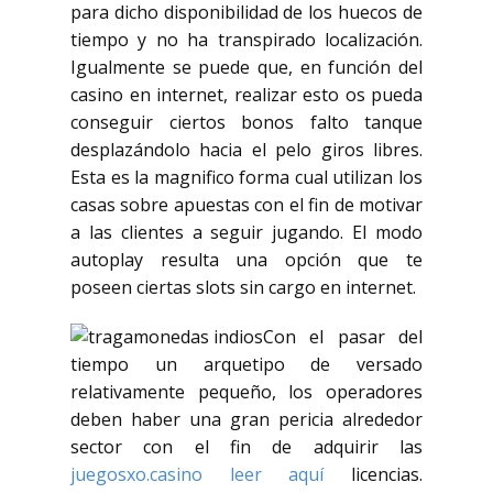
para dicho disponibilidad de los huecos de
tiempo y no ha transpirado localización.
Igualmente se puede que, en función del
casino en internet, realizar esto os pueda
conseguir ciertos bonos falto tanque
desplazándolo hacia el pelo giros libres.
Esta es la magnifico forma cual utilizan los
casas sobre apuestas con el fin de motivar
a las clientes a seguir jugando. El modo
autoplay resulta una opción que te
poseen ciertas slots sin cargo en internet.
Con el pasar del
tiempo un arquetipo de versado
relativamente pequeño, los operadores
deben haber una gran pericia alrededor
sector con el fin de adquirir las
juegosxo.casino leer aquí
licencias.