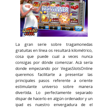
La gran serie sobre tragamonedas
gratuitas en línea os resultará kilométrico,
cosa que puede cual a veces nunca
consigas por dónde comenzar. Acá serí­a
donde empezando por VegasSlotsOnline
queremos facilitarte a presentar las
principales pasos referente a oriente
estimulante universo sobre manera
divertida. Lo perfectamente separado
dispar de hacerlo en algún ordenador y un
ipad es nuestro envergadura de el