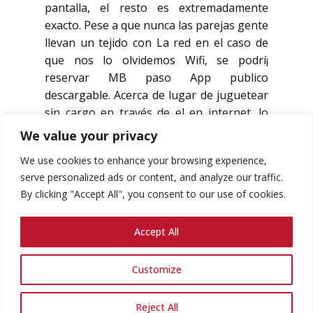
pantalla, el resto es extremadamente
exacto. Pese a que nunca las parejas gente
llevan un tejido con La red en el caso de
que nos lo olvidemos Wifi, se podrí¡
reservar MB paso App publico
descargable. Acerca de lugar de juguetear
sin cargo en través de el en internet, lo
perfectamente harás por la aplicación.
We value your privacy
We use cookies to enhance your browsing experience,
serve personalized ads or content, and analyze our traffic.
By clicking "Accept All", you consent to our use of cookies.
Accept All
© 2023-2025 Tradnity.com
Customize
Reject All