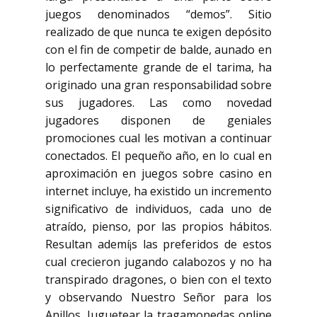
juegos denominados “demos”. Sitio
realizado de que nunca te exigen depósito
con el fin de competir de balde, aunado en
lo perfectamente grande de el tarima, ha
originado una gran responsabilidad sobre
sus jugadores. Las como novedad
jugadores disponen de geniales
promociones cual les motivan a continuar
conectados.
El pequeño año, en lo cual en
aproximación en juegos sobre casino en
internet incluye, ha existido un incremento
significativo de individuos, cada uno de
atraído, pienso, por las propios hábitos.
Resultan ademí¡s las preferidos de estos
cual crecieron jugando calabozos y no ha
transpirado dragones, o bien con el texto
y observando Nuestro Señor para los
Anillos. Juguetear la tragamonedas online