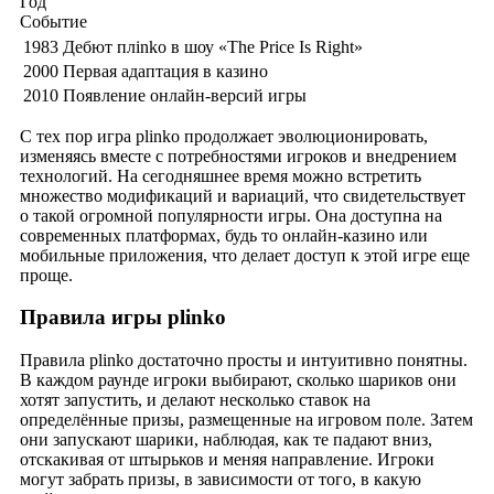
Год
Событие
1983
Дебют плinko в шоу «The Price Is Right»
2000
Первая адаптация в казино
2010
Появление онлайн-версий игры
С тех пор игра plinko продолжает эволюционировать,
изменяясь вместе с потребностями игроков и внедрением
технологий. На сегодняшнее время можно встретить
множество модификаций и вариаций, что свидетельствует
о такой огромной популярности игры. Она доступна на
современных платформах, будь то онлайн-казино или
мобильные приложения, что делает доступ к этой игре еще
проще.
Правила игры plinko
Правила plinko достаточно просты и интуитивно понятны.
В каждом раунде игроки выбирают, сколько шариков они
хотят запустить, и делают несколько ставок на
определённые призы, размещенные на игровом поле. Затем
они запускают шарики, наблюдая, как те падают вниз,
отскакивая от штырьков и меняя направление. Игроки
могут забрать призы, в зависимости от того, в какую