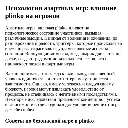
Психология азартных игр: влияние
plinko на игроков
Азартные игры, включая plinko, влияют на
психологическое состояние участников, вызывая
различные эмоции. Начиная от волнения и ожидания, до
разочарования и радости, триггеры, которые происходят во
время игры, затрагивают фундаментальные аспекты
сознания. Волнующие моменты, когда шарик двигается по
доске, создают ряд эмоциональных всплесков, что и
привлекает людей в азартные игры.
Важно понимать, что жажда к выигрышу, повышенный
уровень одиночества и страх потерь могут привести к
зависимости. Однако, вмеру увлекаясь и следуя своему
бюджету, игроки могут извлекать удовольствие от
процесса, не сталкиваясь с негативными последствиями.
Некоторые исследователи применяют концепцию «успеха
в зависимости», где люди находят удовлетворение от игры
даже без побед.
Советы по безопасной игре в plinko