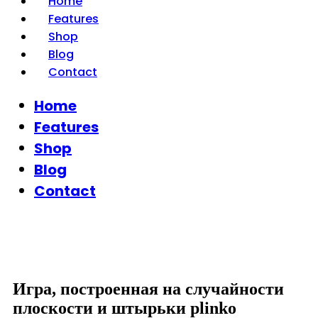
Home
Features
Shop
Blog
Contact
Home
Features
Shop
Blog
Contact
Игра, построенная на случайности
плоскости и штырьки plinko