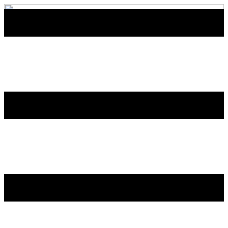
Skip
to
content