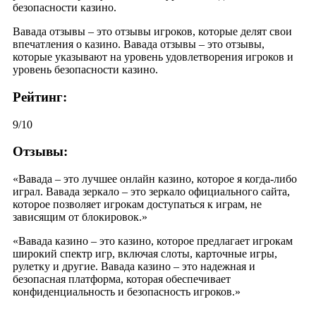
безопасности казино.
Вавада отзывы – это отзывы игроков, которые делят свои
впечатления о казино. Вавада отзывы – это отзывы,
которые указывают на уровень удовлетворения игроков и
уровень безопасности казино.
Рейтинг:
9/10
Отзывы:
«Вавада – это лучшее онлайн казино, которое я когда-либо
играл. Вавада зеркало – это зеркало официального сайта,
которое позволяет игрокам доступаться к играм, не
зависящим от блокировок.»
«Вавада казино – это казино, которое предлагает игрокам
широкий спектр игр, включая слоты, карточные игры,
рулетку и другие. Вавада казино – это надежная и
безопасная платформа, которая обеспечивает
конфиденциальность и безопасность игроков.»