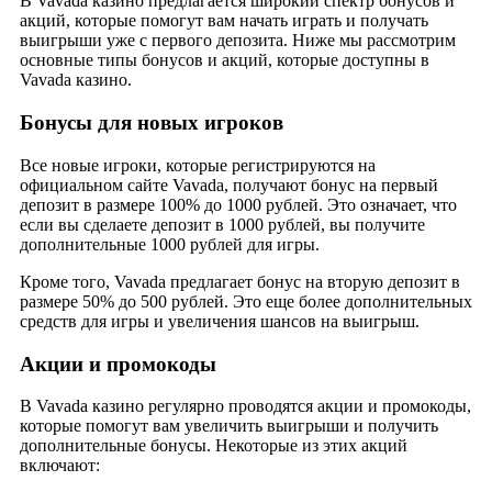
В Vavada казино предлагается широкий спектр бонусов и
акций, которые помогут вам начать играть и получать
выигрыши уже с первого депозита. Ниже мы рассмотрим
основные типы бонусов и акций, которые доступны в
Vavada казино.
Бонусы для новых игроков
Все новые игроки, которые регистрируются на
официальном сайте Vavada, получают бонус на первый
депозит в размере 100% до 1000 рублей. Это означает, что
если вы сделаете депозит в 1000 рублей, вы получите
дополнительные 1000 рублей для игры.
Кроме того, Vavada предлагает бонус на вторую депозит в
размере 50% до 500 рублей. Это еще более дополнительных
средств для игры и увеличения шансов на выигрыш.
Акции и промокоды
В Vavada казино регулярно проводятся акции и промокоды,
которые помогут вам увеличить выигрыши и получить
дополнительные бонусы. Некоторые из этих акций
включают: