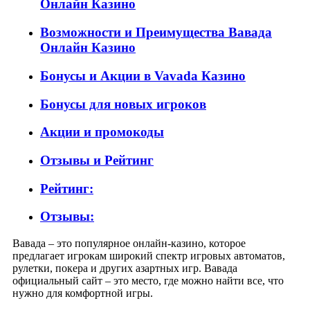
Онлайн Казино
Возможности и Преимущества Вавада
Онлайн Казино
Бонусы и Акции в Vavada Казино
Бонусы для новых игроков
Акции и промокоды
Отзывы и Рейтинг
Рейтинг:
Отзывы:
Вавада – это популярное онлайн-казино, которое
предлагает игрокам широкий спектр игровых автоматов,
рулетки, покера и других азартных игр. Вавада
официальный сайт – это место, где можно найти все, что
нужно для комфортной игры.