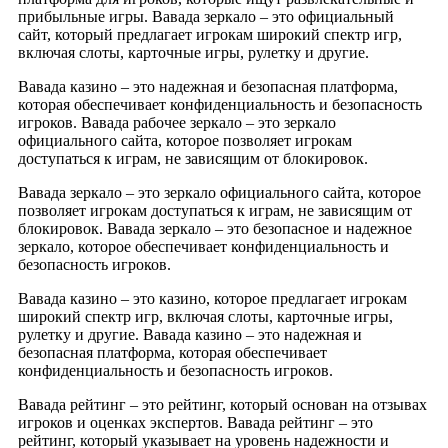
прибыльные игры. Вавада зеркало – это официальный
сайт, который предлагает игрокам широкий спектр игр,
включая слоты, карточные игры, рулетку и другие.
Вавада казино – это надежная и безопасная платформа,
которая обеспечивает конфиденциальность и безопасность
игроков. Вавада рабочее зеркало – это зеркало
официального сайта, которое позволяет игрокам
доступаться к играм, не зависящим от блокировок.
Вавада зеркало – это зеркало официального сайта, которое
позволяет игрокам доступаться к играм, не зависящим от
блокировок. Вавада зеркало – это безопасное и надежное
зеркало, которое обеспечивает конфиденциальность и
безопасность игроков.
Вавада казино – это казино, которое предлагает игрокам
широкий спектр игр, включая слоты, карточные игры,
рулетку и другие. Вавада казино – это надежная и
безопасная платформа, которая обеспечивает
конфиденциальность и безопасность игроков.
Вавада рейтинг – это рейтинг, который основан на отзывах
игроков и оценках экспертов. Вавада рейтинг – это
рейтинг, который указывает на уровень надежности и