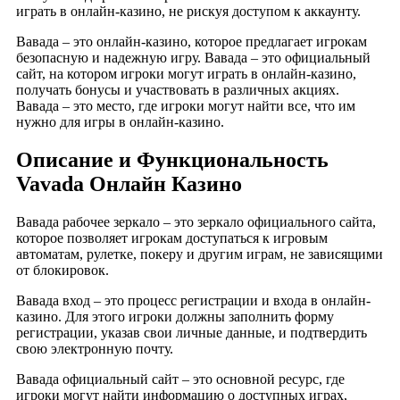
играть в онлайн-казино, не рискуя доступом к аккаунту.
Вавада – это онлайн-казино, которое предлагает игрокам
безопасную и надежную игру. Вавада – это официальный
сайт, на котором игроки могут играть в онлайн-казино,
получать бонусы и участвовать в различных акциях.
Вавада – это место, где игроки могут найти все, что им
нужно для игры в онлайн-казино.
Описание и Функциональность
Vavada Онлайн Казино
Вавада рабочее зеркало – это зеркало официального сайта,
которое позволяет игрокам доступаться к игровым
автоматам, рулетке, покеру и другим играм, не зависящими
от блокировок.
Вавада вход – это процесс регистрации и входа в онлайн-
казино. Для этого игроки должны заполнить форму
регистрации, указав свои личные данные, и подтвердить
свою электронную почту.
Вавада официальный сайт – это основной ресурс, где
игроки могут найти информацию о доступных играх,