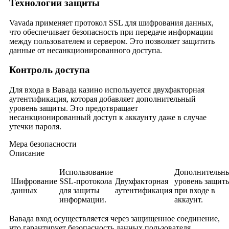
Технологии защиты
Vavada применяет протокол SSL для шифрования данных,
что обеспечивает безопасность при передаче информации
между пользователем и сервером. Это позволяет защитить
данные от несанкционированного доступа.
Контроль доступа
Для входа в Вавада казино используется двухфакторная
аутентификация, которая добавляет дополнительный
уровень защиты. Это предотвращает
несанкционированный доступ к аккаунту даже в случае
утечки пароля.
Мера безопасности
Описание
Использование
Дополнительн
Шифрование
SSL-протокола
Двухфакторная
уровень защит
данных
для защиты
аутентификация
при входе в
информации.
аккаунт.
Вавада вход осуществляется через защищенное соединение,
что гарантирует безопасность данных пользователя.