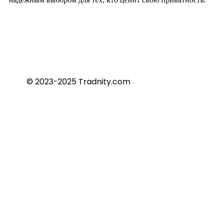
© 2023-2025 Tradnity.com