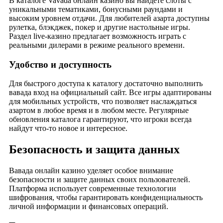
В каталоге Vavada онлайн казино вы найдете слоты с
уникальными тематиками, бонусными раундами и
высоким уровнем отдачи. Для любителей азарта доступны
рулетка, блэкджек, покер и другие настольные игры.
Раздел live-казино предлагает возможность играть с
реальными дилерами в режиме реального времени.
Удобство и доступность
Для быстрого доступа к каталогу достаточно выполнить
вавада вход на официальный сайт. Все игры адаптированы
для мобильных устройств, что позволяет наслаждаться
азартом в любое время и в любом месте. Регулярные
обновления каталога гарантируют, что игроки всегда
найдут что-то новое и интересное.
Безопасность и защита данных
Вавада онлайн казино уделяет особое внимание
безопасности и защите данных своих пользователей.
Платформа использует современные технологии
шифрования, чтобы гарантировать конфиденциальность
личной информации и финансовых операций.