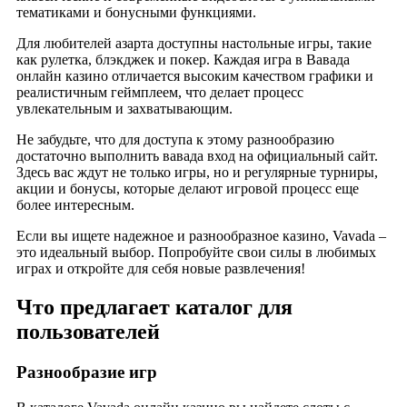
тематиками и бонусными функциями.
Для любителей азарта доступны настольные игры, такие
как рулетка, блэкджек и покер. Каждая игра в Вавада
онлайн казино отличается высоким качеством графики и
реалистичным геймплеем, что делает процесс
увлекательным и захватывающим.
Не забудьте, что для доступа к этому разнообразию
достаточно выполнить вавада вход на официальный сайт.
Здесь вас ждут не только игры, но и регулярные турниры,
акции и бонусы, которые делают игровой процесс еще
более интересным.
Если вы ищете надежное и разнообразное казино, Vavada –
это идеальный выбор. Попробуйте свои силы в любимых
играх и откройте для себя новые развлечения!
Что предлагает каталог для
пользователей
Разнообразие игр