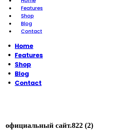
Home
Features
Shop
Blog
Contact
Home
Features
Shop
Blog
Contact
официальный сайт.822 (2)