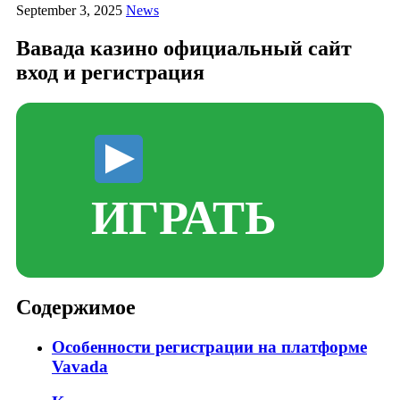
September 3, 2025
News
Вавада казино официальный сайт
вход и регистрация
ИГРАТЬ
Содержимое
Особенности регистрации на платформе
Vavada