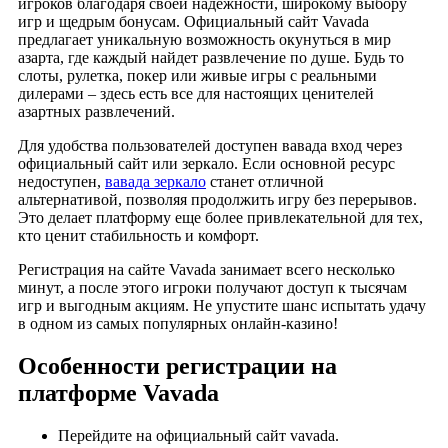
игроков благодаря своей надежности, широкому выбору
игр и щедрым бонусам. Официальный сайт Vavada
предлагает уникальную возможность окунуться в мир
азарта, где каждый найдет развлечение по душе. Будь то
слоты, рулетка, покер или живые игры с реальными
дилерами – здесь есть все для настоящих ценителей
азартных развлечений.
Для удобства пользователей доступен вавада вход через
официальный сайт или зеркало. Если основной ресурс
недоступен,
вавада зеркало
станет отличной
альтернативой, позволяя продолжить игру без перерывов.
Это делает платформу еще более привлекательной для тех,
кто ценит стабильность и комфорт.
Регистрация на сайте Vavada занимает всего несколько
минут, а после этого игроки получают доступ к тысячам
игр и выгодным акциям. Не упустите шанс испытать удачу
в одном из самых популярных онлайн-казино!
Особенности регистрации на
платформе Vavada
Перейдите на официальный сайт vavada.