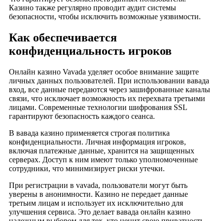
Казино также регулярно проводит аудит системы
безопасности, чтобы исключить возможные уязвимости.
Как обеспечивается
конфиденциальность игроков
Онлайн казино Vavada уделяет особое внимание защите
личных данных пользователей. При использовании вавада
вход, все данные передаются через зашифрованные каналы
связи, что исключает возможность их перехвата третьими
лицами. Современные технологии шифрования SSL
гарантируют безопасность каждого сеанса.
В вавада казино применяется строгая политика
конфиденциальности. Личная информация игроков,
включая платежные данные, хранится на защищенных
серверах. Доступ к ним имеют только уполномоченные
сотрудники, что минимизирует риски утечки.
При регистрации в vavada, пользователи могут быть
уверены в анонимности. Казино не передает данные
третьим лицам и использует их исключительно для
улучшения сервиса. Это делает вавада онлайн казино
надежным выбором для тех, кто ценит свою приватность.