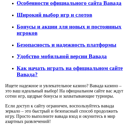
Особенности официального сайта Вавада
Широкий выбор игр и слотов
Бонусы и акции для новых и постоянных
игроков
Безопасность и надежность платформы
Удобство мобильной версии Вавада
Как начать играть на официальном сайте
Вавада?
Ищете надежное и увлекательное казино? Вавада казино –
это ваш идеальный выбор! На официальном сайте вас ждут
сотни игр, щедрые бонусы и захватывающие турниры.
Если доступ к сайту ограничен, воспользуйтесь вавада
зеркало – это быстрый и безопасный способ продолжить
игру. Просто выполните вавада вход и окунитесь в мир
азартных развлечений!