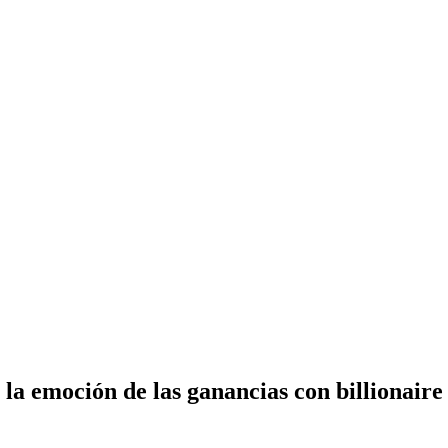
la emoción de las ganancias con billionaire