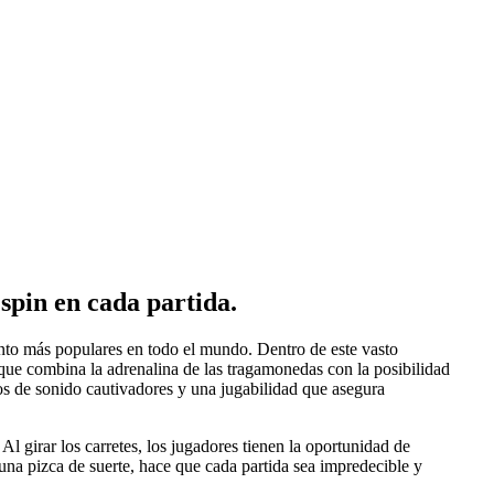
spin en cada partida.
ento más populares en todo el mundo. Dentro de este vasto
 que combina la adrenalina de las tragamonedas con la posibilidad
tos de sonido cautivadores y una jugabilidad que asegura
l girar los carretes, los jugadores tienen la oportunidad de
una pizca de suerte, hace que cada partida sea impredecible y