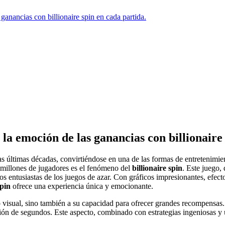
anancias con billionaire spin en cada partida.
la emoción de las ganancias con billionaire 
as últimas décadas, convirtiéndose en una de las formas de entretenimi
 millones de jugadores es el fenómeno del
billionaire spin
. Este juego,
os entusiastas de los juegos de azar. Con gráficos impresionantes, efec
spin
ofrece una experiencia única y emocionante.
 visual, sino también a su capacidad para ofrecer grandes recompensas. A
tión de segundos. Este aspecto, combinado con estrategias ingeniosas y 