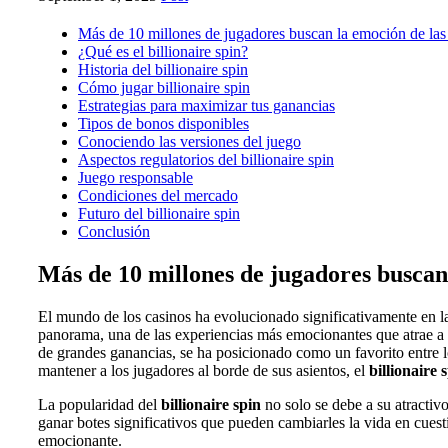
Más de 10 millones de jugadores buscan la emoción de las g
¿Qué es el billionaire spin?
Historia del billionaire spin
Cómo jugar billionaire spin
Estrategias para maximizar tus ganancias
Tipos de bonos disponibles
Conociendo las versiones del juego
Aspectos regulatorios del billionaire spin
Juego responsable
Condiciones del mercado
Futuro del billionaire spin
Conclusión
Más de 10 millones de jugadores buscan 
El mundo de los casinos ha evolucionado significativamente en l
panorama, una de las experiencias más emocionantes que atrae a
de grandes ganancias, se ha posicionado como un favorito entre l
mantener a los jugadores al borde de sus asientos, el
billionaire 
La popularidad del
billionaire spin
no solo se debe a su atractivo
ganar botes significativos que pueden cambiarles la vida en cues
emocionante.