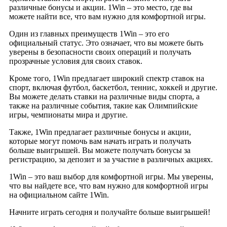
различные бонусы и акции. 1Win – это место, где вы
можете найти все, что вам нужно для комфортной игры.
Один из главных преимуществ 1Win – это его
официальный статус. Это означает, что вы можете быть
уверены в безопасности своих операций и получать
прозрачные условия для своих ставок.
Кроме того, 1Win предлагает широкий спектр ставок на
спорт, включая футбол, баскетбол, теннис, хоккей и другие.
Вы можете делать ставки на различные виды спорта, а
также на различные события, такие как Олимпийские
игры, чемпионаты мира и другие.
Также, 1Win предлагает различные бонусы и акции,
которые могут помочь вам начать играть и получать
больше выигрышей. Вы можете получать бонусы за
регистрацию, за депозит и за участие в различных акциях.
1Win – это ваш выбор для комфортной игры. Мы уверены,
что вы найдете все, что вам нужно для комфортной игры
на официальном сайте 1Win.
Начните играть сегодня и получайте больше выигрышей!