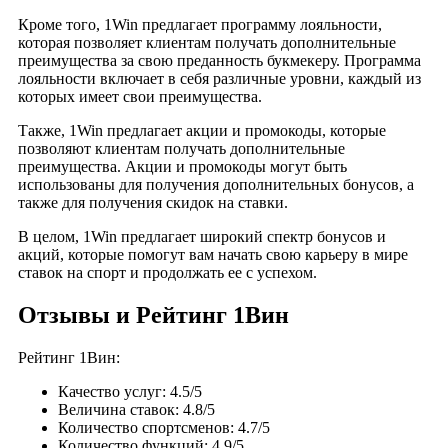
Кроме того, 1Win предлагает программу лояльности,
которая позволяет клиентам получать дополнительные
преимущества за свою преданность букмекеру. Программа
лояльности включает в себя различные уровни, каждый из
которых имеет свои преимущества.
Также, 1Win предлагает акции и промокоды, которые
позволяют клиентам получать дополнительные
преимущества. Акции и промокоды могут быть
использованы для получения дополнительных бонусов, а
также для получения скидок на ставки.
В целом, 1Win предлагает широкий спектр бонусов и
акций, которые помогут вам начать свою карьеру в мире
ставок на спорт и продолжать ее с успехом.
Отзывы и Рейтинг 1Вин
Рейтинг 1Вин:
Качество услуг: 4.5/5
Величина ставок: 4.8/5
Количество спортсменов: 4.7/5
Количество функций: 4.9/5