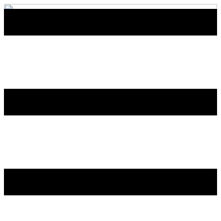
Skip
to
content