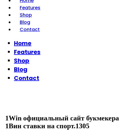
Home
Features
Shop
Blog
Contact
Home
Features
Shop
Blog
Contact
1Win официальный сайт букмекера
1Вин ставки на спорт.1305