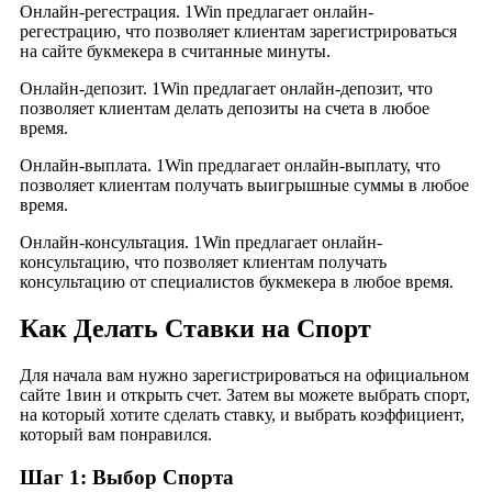
Онлайн-регестрация. 1Win предлагает онлайн-
регестрацию, что позволяет клиентам зарегистрироваться
на сайте букмекера в считанные минуты.
Онлайн-депозит. 1Win предлагает онлайн-депозит, что
позволяет клиентам делать депозиты на счета в любое
время.
Онлайн-выплата. 1Win предлагает онлайн-выплату, что
позволяет клиентам получать выигрышные суммы в любое
время.
Онлайн-консультация. 1Win предлагает онлайн-
консультацию, что позволяет клиентам получать
консультацию от специалистов букмекера в любое время.
Как Делать Ставки на Спорт
Для начала вам нужно зарегистрироваться на официальном
сайте 1вин и открыть счет. Затем вы можете выбрать спорт,
на который хотите сделать ставку, и выбрать коэффициент,
который вам понравился.
Шаг 1: Выбор Спорта