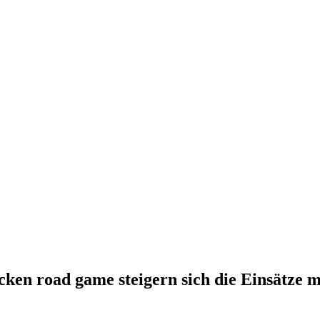
ken road game steigern sich die Einsätze m