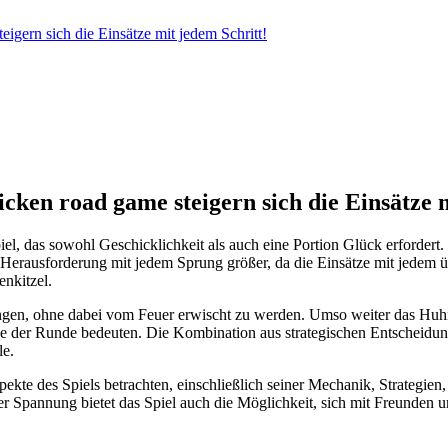
igern sich die Einsätze mit jedem Schritt!
cken road game steigern sich die Einsätze 
iel, das sowohl Geschicklichkeit als auch eine Portion Glück erfordert.
e Herausforderung mit jedem Sprung größer, da die Einsätze mit jedem
enkitzel.
pringen, ohne dabei vom Feuer erwischt zu werden. Umso weiter das Huh
nde der Runde bedeuten. Die Kombination aus strategischen Entscheid
le.
kte des Spiels betrachten, einschließlich seiner Mechanik, Strategien,
r Spannung bietet das Spiel auch die Möglichkeit, sich mit Freunden 