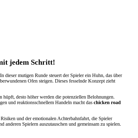
mit jedem Schritt!
 In dieser mutigen Runde steuert der Spieler ein Huhn, das über
 überwundenen Ofen steigen. Dieses fesselnde Konzept zieht
n hüpft, desto höher werden die potenziellen Belohnungen.
ungen und reaktionsschnellem Handeln macht das
chicken road
 Risiken und der emotionalen Achterbahnfahrt, die Spieler
und anderen Spielern auszutauschen und gemeinsam zu spielen.