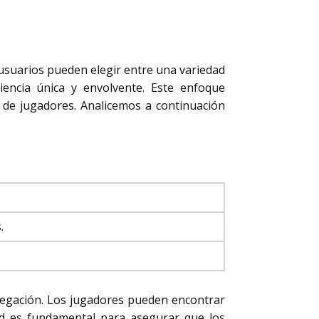
usuarios pueden elegir entre una variedad
encia única y envolvente. Este enfoque
 de jugadores. Analicemos a continuación
.
avegación. Los jugadores pueden encontrar
ad es fundamental para asegurar que los