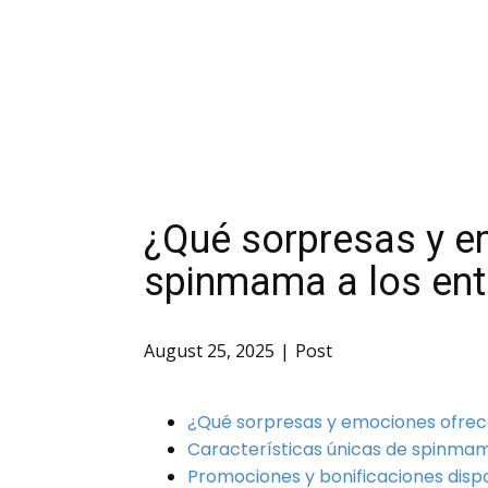
¿Qué sorpresas y e
spinmama a los ent
August 25, 2025
Post
¿Qué sorpresas y emociones ofrec
Características únicas de spinma
Promociones y bonificaciones disp