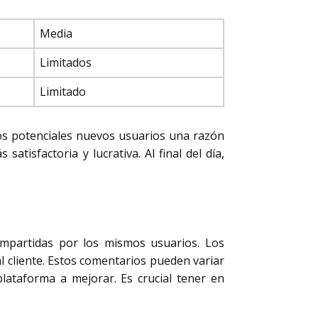
Media
Limitados
Limitado
os potenciales nuevos usuarios una razón
tisfactoria y lucrativa. Al final del día,
mpartidas por los mismos usuarios. Los
al cliente. Estos comentarios pueden variar
plataforma a mejorar. Es crucial tener en