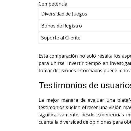
Competencia
Diversidad de Juegos
Bonos de Registro
Soporte al Cliente
Esta comparación no solo resalta los as
para unirse. Invertir tiempo en investiga
tomar decisiones informadas puede marcar
Testimonios de usuario
La mejor manera de evaluar una plataf
testimonios suelen ofrecer una visión más 
significativamente, desde experiencias m
cuenta la diversidad de opiniones para obt