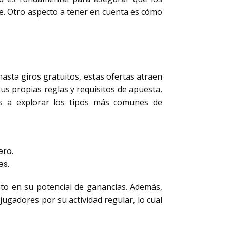
te. Otro aspecto a tener en cuenta es cómo
sta giros gratuitos, estas ofertas atraen
us propias reglas y requisitos de apuesta,
mos a explorar los tipos más comunes de
ero.
es.
to en su potencial de ganancias. Además,
gadores por su actividad regular, lo cual