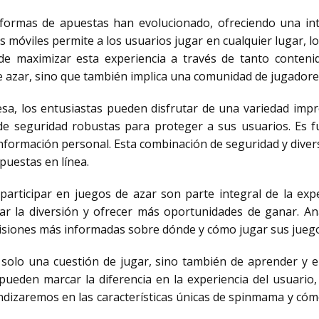
taformas de apuestas han evolucionado, ofreciendo una i
os móviles permite a los usuarios jugar en cualquier lugar,
e maximizar esta experiencia a través de tanto contenid
de azar, sino que también implica una comunidad de jugador
a, los entusiastas pueden disfrutar de una variedad impr
 seguridad robustas para proteger a sus usuarios. Es f
 información personal. Esta combinación de seguridad y dive
puestas en línea.
participar en juegos de azar son parte integral de la exp
r la diversión y ofrecer más oportunidades de ganar. An
isiones más informadas sobre dónde y cómo jugar sus juego
s solo una cuestión de jugar, sino también de aprender y 
pueden marcar la diferencia en la experiencia del usuario
undizaremos en las características únicas de spinmama y cóm