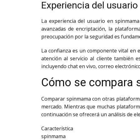
Experiencia del usuario
La experiencia del usuario en spinmama 
avanzadas de encriptación, la plataform
preocupación por la seguridad es fundame
La confianza es un componente vital en e
atención al servicio al cliente también 
incluyendo chat en vivo, correo electróni
Cómo se compara s
Comparar spinmama con otras plataformas
mercado. Mientras que muchas plataformas
continuación se ofrecerá un análisis de e
Característica
spinmama