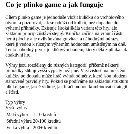
Co je plinko game a jak funguje
Cílem plinko game je jednoduše vložit kuličku do vrcholového
otvoru a pozorovat, jak se odráží od kolíků, než dopadne do
výherní přihrádky. Existuje široká škála variant této hry, ale
základní princip zůstává stejný. Kulička začíná na vrhuní části
herní plochy a je ovlivňována gravitací a náhodnými odrazy,
které ji vedou k různým výherním hodnotám umístěným na dně.
Tento náhodný prvek je klíčovým bodem, který dělá z plinka tak
atraktivní hru.
Výhry jsou rozděleny do různých kategorií, přičemž některé
přihrádky slibují vyšší výplaty než jiné. V závislosti na umístění
kuličky po dopadu může hráč vyhrát odměny, které jsou předem
stanovené pravidly hry. Pokud se podíváme na základní strukturu
plinko game, jasně vidíme, jak hráči mohou kombinovat strategii
a štěstí.
Typ výhry
Výše výhry
Malá výhra
1-10 kreditů
Střední výhra
20-100 kreditů
Velká výhra
200+ kreditů