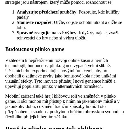
strategie jsou nástrojem, který může pomoci rozhodnout se.
Analyzujte předchozí průběhy
: Pozorujte, kde kuličky
padaly.
Stanovte rozpočet
: Určte, co jste ochotni utratit a držte se
toho.
Správně reagujte na své výhry
: Když vyhrajete, zvážit
reinvestici do hry nebo si výhru uložit.
Budoucnost plinko game
Vzhledem k nepřetržitému rozvoji online kasin a herních
technologií, budoucnost plinko game vypadá velmi slibně.
Účastníci trhu experimentují s novými funkcemi, aby hru
obohatili o zajímavé prvky jako bonusové kola nebo unikátní
vizuální efekty. Tyto inovace přitahují nové generace hráčů a
upevňují popularitu plinko v alternativních formátech.
Mobilní zařízení také hrají klíčovou roli ve změnách v plinko
game. Hráči mohou mít přístup k hrám na jakémkoliv místě a v
jakoukoliv dobu, což mění tradiční způsoby hraní. Toto
přizpůsobení a snadnost poskytnou hráčům obrovskou svobodu a
flexibilitu při jejich herním zážitku.
Proč je plinko game tak oblíbená