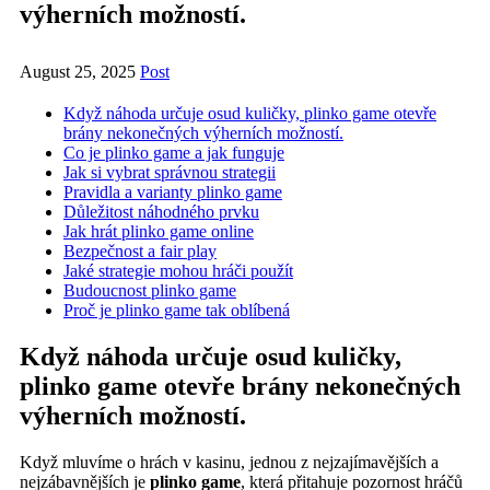
výherních možností.
August 25, 2025
Post
Když náhoda určuje osud kuličky, plinko game otevře
brány nekonečných výherních možností.
Co je plinko game a jak funguje
Jak si vybrat správnou strategii
Pravidla a varianty plinko game
Důležitost náhodného prvku
Jak hrát plinko game online
Bezpečnost a fair play
Jaké strategie mohou hráči použít
Budoucnost plinko game
Proč je plinko game tak oblíbená
Když náhoda určuje osud kuličky,
plinko game otevře brány nekonečných
výherních možností.
Když mluvíme o hrách v kasinu, jednou z nejzajímavějších a
nejzábavnějších je
plinko game
, která přitahuje pozornost hráčů