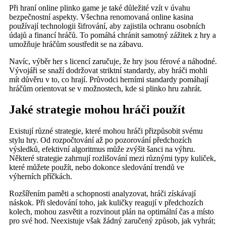
Při hraní online plinko game je také důležité vzít v úvahu
bezpečnostní aspekty. Všechna renomovaná online kasina
používají technologii šifrování, aby zajistila ochranu osobních
údajů a financí hráčů. To pomáhá chránit samotný zážitek z hry a
umožňuje hráčům soustředit se na zábavu.
Navíc, výběr her s licencí zaručuje, že hry jsou férové a náhodné.
Vývojáři se snaží dodržovat striktní standardy, aby hráči mohli
mít důvěru v to, co hrají. Průvodci herními standardy pomáhají
hráčům orientovat se v možnostech, kde si plinko hru zahrát.
Jaké strategie mohou hráči použít
Existují různé strategie, které mohou hráči přizpůsobit svému
stylu hry. Od rozpočtování až po pozorování předchozích
výsledků, efektivní algoritmus může zvýšit šanci na výhru.
Některé strategie zahrnují rozlišování mezi různými typy kuliček,
které můžete použít, nebo dokonce sledování trendů ve
výherních příčkách.
Rozšířením paměti a schopnosti analyzovat, hráči získávají
náskok. Při sledování toho, jak kuličky reagují v předchozích
kolech, mohou zasvětit a rozvinout plán na optimální čas a místo
pro své hod. Neexistuje však žádný zaručený způsob, jak vyhrát;