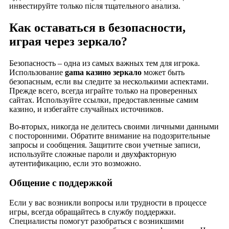
инвестируйте только після тщательного анализа.
Как оставаться в безопасности,
играя через зеркало?
Безопасность – одна из самых важных тем для игрока.
Использование
gama казино зеркало
может быть
безопасным, если вы следите за несколькими аспектами.
Прежде всего, всегда играйте только на проверенных
сайтах. Используйте ссылки, предоставленные самим
казино, и избегайте случайных источников.
Во-вторых, никогда не делитесь своими личными данными
с посторонними. Обратите внимание на подозрительные
запросы и сообщения. Защитите свои учетные записи,
используйте сложные пароли и двухфакторную
аутентификацию, если это возможно.
Общение с поддержкой
Если у вас возникли вопросы или трудности в процессе
игры, всегда обращайтесь в службу поддержки.
Специалисты помогут разобраться с возникшими