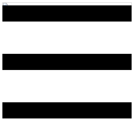
Skip
to
content