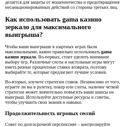
делается для защиты от мошенничества и предотвращения
несанкционированных действий со стороны третьих лиц.
Как использовать gama казино
зеркало для максимального
выигрыша?
Чтобы ваши выигрыши в азартных играх были
максимальными, важно правильно использовать
gama
казино зеркало
. Во-первых, стоит уделить внимание
выбору игр. Различные слоты и настольные игры могут
иметь разные процентные ставки возврата, поэтому
выбирайте те, которые предлагают лучшие условия.
Во-вторых, изучите стратегии ставок. Независимо от того,
играете ли вы в рулетку, покер или слоты, наличие четкой
стратегии может значительно повысить ваши шансы на
выигрыш. Используйте доступные ресурсы и советы,
чтобы улучшить свои знания и навыки.
Продолжительность игровых сессий
Совет по долгосрочной перспективе – контролируйте