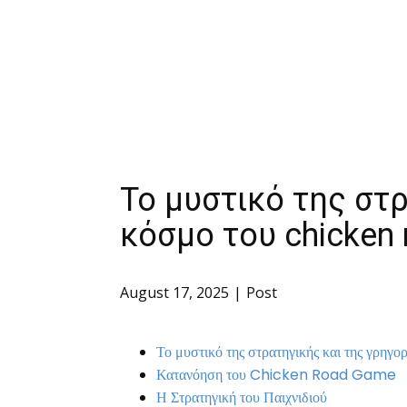
Το μυστικό της στ
κόσμο του chicken 
August 17, 2025
Post
Το μυστικό της στρατηγικής και της γρη
Κατανόηση του Chicken Road Game
Η Στρατηγική του Παιχνιδιού