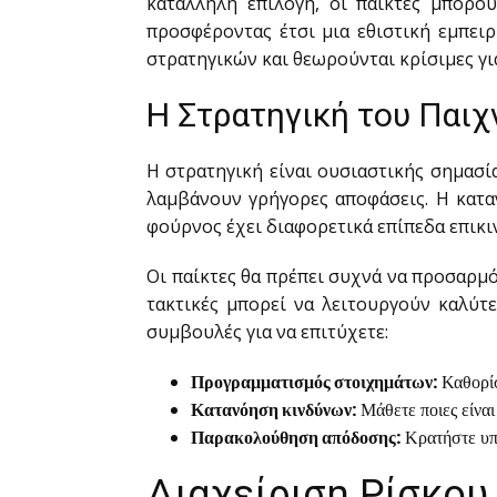
κατάλληλη επιλογή, οι παίκτες μπορο
προσφέροντας έτσι μια εθιστική εμπει
στρατηγικών και θεωρούνται κρίσιμες για
Η Στρατηγική του Παιχ
Η στρατηγική είναι ουσιαστικής σημασία
λαμβάνουν γρήγορες αποφάσεις. Η κατα
φούρνος έχει διαφορετικά επίπεδα επικ
Οι παίκτες θα πρέπει συχνά να προσαρμό
τακτικές μπορεί να λειτουργούν καλύτε
συμβουλές για να επιτύχετε:
Προγραμματισμός στοιχημάτων:
Καθορίσ
Κατανόηση κινδύνων:
Μάθετε ποιες είναι 
Παρακολούθηση απόδοσης:
Κρατήστε υπ’
Διαχείριση Ρίσκου