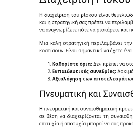
Η διαχείριση του ρίσκου είναι θεμελιώδη
και η στρατηγική σας πρέπει να περιλαμβ
να αναγνωρίζετε πότε να ρισκάρετε και π
Μια καλή στρατηγική περιλαμβάνει τη
κοστίσουν. Είναι σημαντικό να έχετε ένα
Καθορίστε όρια:
Δεν πρέπει να στ
Εκπαιδευτικές συνεδρίες:
Δοκιμά
Αξιολόγηση των αποτελεσμάτων
Πνευματική και Συναισ
Η πνευματική και συναισθηματική προετοι
σε θέση να διαχειρίζονται τη συναισθη
επιτυχία ή αποτυχία μπορεί να σας προκ