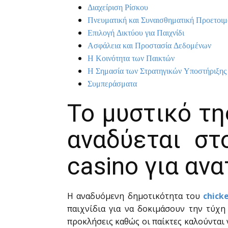
Διαχείριση Ρίσκου
Πνευματική και Συναισθηματική Προετοιμ
Επιλογή Δικτύου για Παιχνίδι
Ασφάλεια και Προστασία Δεδομένων
Η Κοινότητα των Παικτών
Η Σημασία των Στρατηγικών Υποστήριξης
Συμπεράσματα
Το μυστικό τη
αναδύεται στ
casino για αν
Η αναδυόμενη δημοτικότητα του
chick
παιχνίδια για να δοκιμάσουν την τύχη
προκλήσεις καθώς οι παίκτες καλούνται