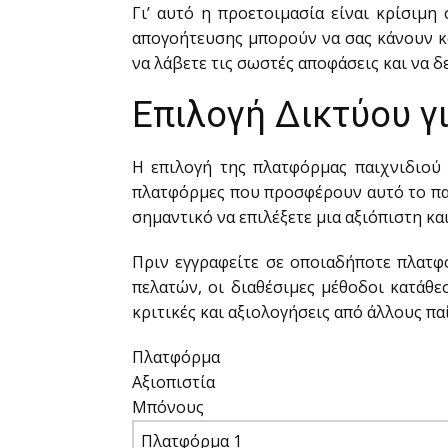
Γι’ αυτό η προετοιμασία είναι κρίσιμη
απογοήτευσης μπορούν να σας κάνουν καλ
να λάβετε τις σωστές αποφάσεις και να 
Επιλογή Δικτύου γι
Η επιλογή της πλατφόρμας παιχνιδιού 
πλατφόρμες που προσφέρουν αυτό το παιχ
σημαντικό να επιλέξετε μια αξιόπιστη κα
Πριν εγγραφείτε σε οποιαδήποτε πλατφ
πελατών, οι διαθέσιμες μέθοδοι κατάθε
κριτικές και αξιολογήσεις από άλλους παί
Πλατφόρμα
Αξιοπιστία
Μπόνους
Πλατφόρμα 1