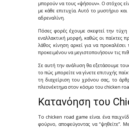
μπορούν να τους «ψήσουν». Ο στόχος εί
με κάθε επιτυχία. Αυτό το μυστήριο και
αδρεναλίνη.
Πόσες φορές έχουμε σκεφτεί την τύχη κ
εναλλακτική μορφή, καθώς οι παίκτες πρ
λάθος κίνηση αρκεί για να προκαλέσει
προκειμένου να μεγιστοποιήσουν τις πιθ
Σε αυτή την ανάλυση θα εξετάσουμε του
το πώς μπορείτε να γίνετε επιτυχής παίκ
τη διαχείριση του χρόνου σας, το άρθ
πλεονέκτημα στον κόσμο του chicken roa
Κατανόηση του Ch
Το chicken road game είναι ένα παιχνί
φούρνο, αποφεύγοντας να “ψηθείτε”. Μ