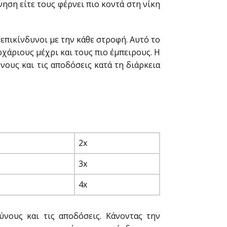
νηση είτε τους φέρνει πιο κοντά στη νίκη
επικίνδυνοι με την κάθε στροφή. Αυτό το
χάριους μέχρι και τους πιο έμπειρους. Η
νους και τις αποδόσεις κατά τη διάρκεια
2x
3x
4x
ύνους και τις αποδόσεις. Κάνοντας την