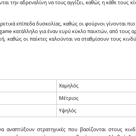
νται την αδρεναλίνη να τους αγγίζει, καθώς η κάθε τους κί
ετικά επίπεδα δυσκολίας, καθώς οι φούρνοι γίνονται πιο 
 game κατάλληλο για έναν ευρύ κύκλο παικτών, από τους αρ
ή, καθώς οι παίκτες καλούνται να σταθμίσουν τους κινδύ
Χαμηλός
Μέτριος
Υψηλός
να αναπτύξουν στρατηγικές που βασίζονται στους κινδ