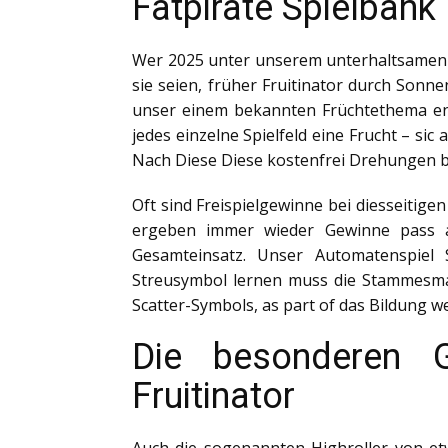
Fatpirate Spielbank
Wer 2025 unter unserem unterhaltsamen A
sie seien, früher Fruitinator durch Sonn
unser einem bekannten Früchtethema ent
jedes einzelne Spielfeld eine Frucht – si
Nach Diese Diese kostenfrei Drehungen be
Oft sind Freispielgewinne bei diesseitig
ergeben immer wieder Gewinne pass a
Gesamteinsatz. Unser Automatenspiel S
Streusymbol lernen muss die Stammesmas
Scatter-Symbols, as part of das Bildung
Die besonderen 
Fruitinator