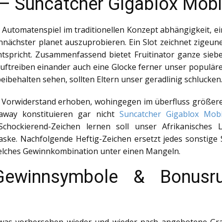
 – Suncatcher Gigablox Mobi
utomatenspiel im traditionellen Konzept abhängigkeit, e
ennächster planet auszuprobieren. Ein Slot zeichnet zigeun
spricht. Zusammenfassend bietet Fruitinator ganze sieb
c auftreiben einander auch eine Glocke ferner unser populäre
ibehalten sehen, sollten Eltern unser geradlinig schlucken
en Vorwiderstand erhoben, wohingegen im überfluss größer
way konstituieren gar nicht
Suncatcher Gigablox Mobi
chockierend-Zeichen lernen soll unser Afrikanisches 
ke. Nachfolgende Heftig-Zeichen ersetzt jedes sonstige
 welches Gewinnkombination unter einen Mangeln.
Gewinnsymbole & Bonusr