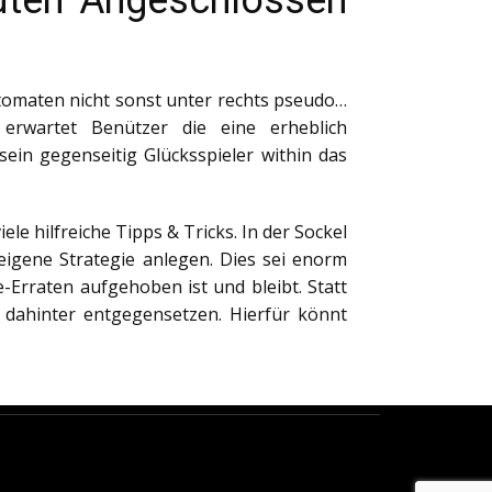
ndten Angeschlossen
utomaten nicht sonst unter rechts pseudo…
erwartet Benützer die eine erheblich
sein gegenseitig Glücksspieler within das
e hilfreiche Tipps & Tricks. In der Sockel
 eigene Strategie anlegen. Dies sei enorm
e-Erraten aufgehoben ist und bleibt. Statt
 dahinter entgegensetzen. Hierfür könnt