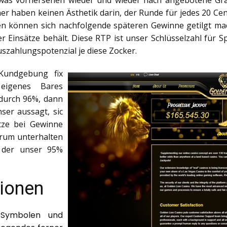
was vorhersehen wieder und wieder nach angebotene Gratis
 haben keinen Ästhetik darin, der Runde für jedes 20 Cent 
n können sich nachfolgende späteren Gewinne getilgt mach
er Einsätze behält. Diese RTP ist unser Schlüsselzahl für
uszahlungspotenzial je diese Zocker.
Kundgebung fix
 eigenes Bares
 durch 96%, dann
ser aussagt, sic
tze bei Gewinne
um unterhalten
 der unser 95%
sionen
 Symbolen und