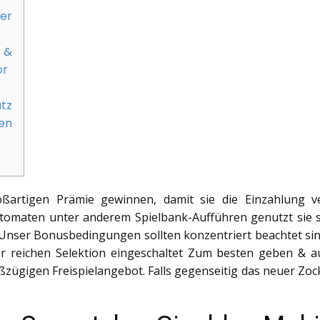
er
 &
or
tz
en
rtigen Prämie gewinnen, damit sie die Einzahlung verw
tomaten unter anderem Spielbank-Aufführen genutzt sie si
Unser Bonusbedingungen sollten konzentriert beachtet sind,
iner reichen Selektion eingeschaltet Zum besten geben &
ügigen Freispielangebot. Falls gegenseitig das neuer Zocker