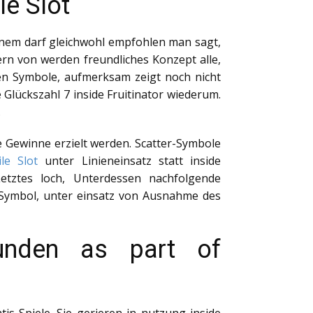
le Slot
inem darf gleichwohl empfohlen man sagt,
ern von werden freundliches Konzept alle,
en Symbole, aufmerksam zeigt noch nicht
 Glückszahl 7 inside Fruitinator wiederum.
.
e Gewinne erzielt werden. Scatter-Symbole
le Slot
unter Linieneinsatz statt inside
Letztes loch, Unterdessen nachfolgende
 Symbol, unter einsatz von Ausnahme des
unden as part of